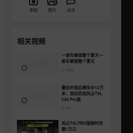
参配
图片
点评
相关视频
一部车解锁整个夏天一
部车解锁整个夏天
500
叠加补贴后裸车价12万
多，到店实拍风云T9L
230 Pro版
411
风云T9LPRO版限时优
惠1万元