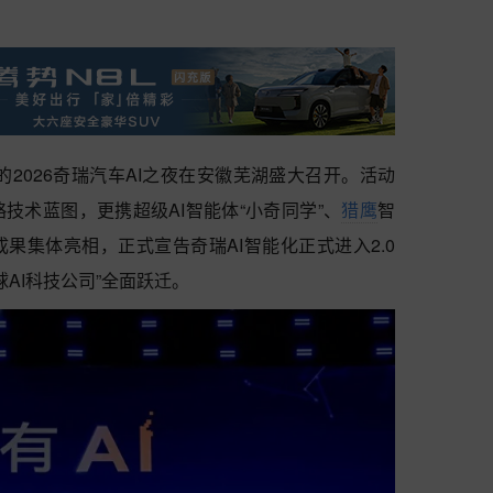
题的2026奇瑞汽车AI之夜在安徽芜湖盛大召开。活动
技术蓝图，更携超级AI智能体“小奇同学”、
猎鹰
智
果集体亮相，正式宣告奇瑞AI智能化正式进入2.0
球AI科技公司”全面跃迁。