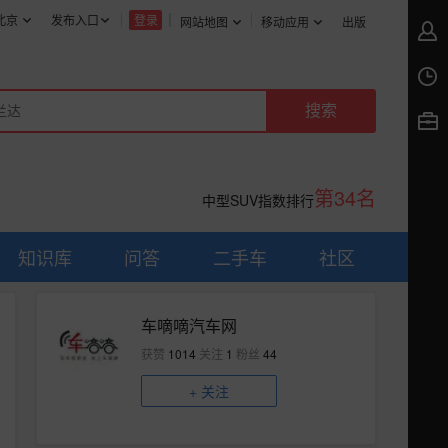
北京
发布入口
登录
网站地图
移动应用
出版
第34名
中型SUV指数排行
知识库
问答
二手车
社区
车嘀嘀汽车网
获赞
1014
关注
1
粉丝
44
+
关注