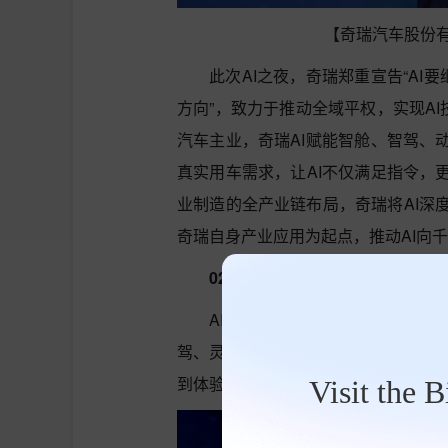
【奇瑞汽车股份
此次AI之夜，奇瑞郑重宣告“AI
方向”，致力于推动全域平权，实现AI
汽车主业，奇瑞AI赋能智舱、智驾、
真实用车需求，让AI不仅满足指令，
业制造的全产业链布局，奇瑞将AI深
奇瑞自身产业应用为起点，推动AI向
02 猎鹰智驾、灵犀智舱再进化，
AI是汽车最大的变革，汽车也是
驾、灵犀智舱、飞鱼数智底盘及鲲鹏动
到体验的全维进化，加速推动AI平权
Visit the 