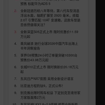
预售 标配华为ADS 5
全新冠道历经八年等待，第八代车型消息
浮出水面，轴距扩展至 2920 毫米，搭载
2.0T 引擎匹配 10AT 变速箱，这款车型是
否依然值得关注？
全新深蓝S05正式上市 限时优惠价11.59
万元起
乘风破浪 驰行全球2026中国汽车出海上
半年洞察报告
享界G9预售24小时订单量突破10300台
预售价43.98万元起
长城H10正式上市 限时换新价20.18万元
起
东风日产NX7官图 采用全新设计语言
比亚迪方程豹钛9，正式公布！
别克推出限时购车权益 下定别克至境世家
万家版直降2万元
东风风神L8Y/L8+/L9亮相 搭载全新新能