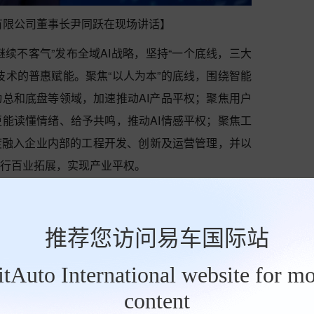
有限公司董事长尹同跃在现场讲话】
要继续不客气”发布全域AI战略，坚持“一个底线，三大
技术的普惠赋能。聚焦“以人为本”的底线，围绕智能
动总和底盘等领域，加速推动AI产品平权；聚焦用户
更能读懂情绪、给予共鸣，推动AI情感平权；聚焦工
度融入企业内部的工程开发、创新及运营管理，并以
千行百业拓展，实现产业平权。
“小奇同学”好看又好用
AI最重要的载体。本次AI之夜，奇瑞发布涵盖猎鹰智
推荐您访问易车国际站
力等领域的最新AI成果与进展，系统展示了从技术
，让用户真切感受到超越期待的价值体验。
BitAuto International website for mo
content