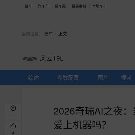
易车
淘车车
易车惠
易鑫金融
本地车市
>
当前位置：
易车
正文
风云T9L
综述
参数配置
图片
视频
2026奇瑞AI之
1
爱上机器吗？
4