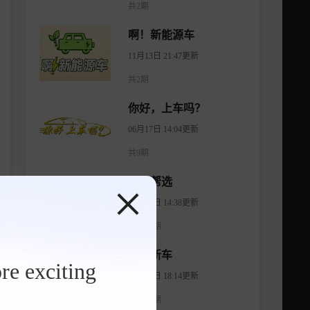
共2期
啊！新能源车
11月13日 21:47更新
共2期
你好，上车吗？
06月17日 14:04更新
共9期
有车帮选
04月11日 14:38更新
共1474期
智看新车
re exciting
08月07日 18:14更新
共1176期