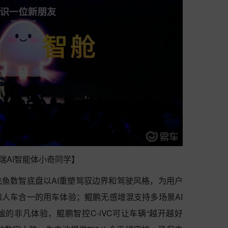
瑞AI智能体小奇同学】
鱼数智底盘以AI重塑驾驭边界和驾驶风格，为用户
人车合一的用车体验；鲲鹏无感增混支持多场景AI
的非凡体验，鲲鹏智控C-iVC可让车辆“越开越好