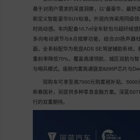
基于对用户需求的深度洞察，以“最豪华、最舒
新定义智能豪华SUV标准。外观内饰采用同级
时尚动感。车内配备10.7㎡全车软包与超纤绒
多向电动调节与8点按摩功能，结合20扬声器
面，全系标配华为乾崑ADS SE驾驶辅助系统，
重刹率降低70%，覆盖高速领航、城区巡航与智能
与哨兵模式。座舱内置高通骁龙8295P芯片与Deep
现购车可享至高7000元购置税补贴、5000
新春国补，另提供多种零息金融方案。深蓝S0
行的双重期待。