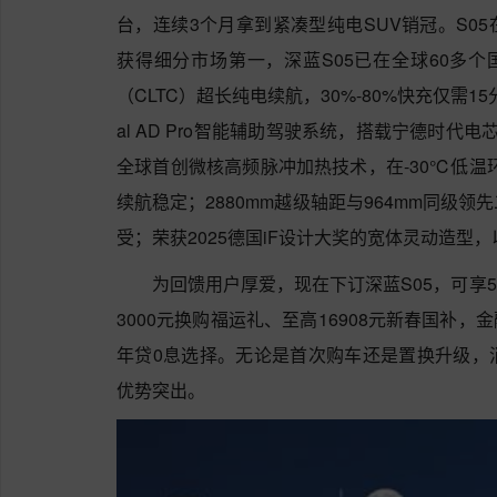
台，连续3个月拿到紧凑型纯电SUV销冠。S0
获得细分市场第一，深蓝S05已在全球60多个国
（CLTC）超长纯电续航，30%-80%快充仅需1
al AD Pro智能辅助驾驶系统，搭载宁德时
全球首创微核高频脉冲加热技术，在-30℃低温
续航稳定；2880mm越级轴距与964mm同级
受；荣获2025德国iF设计大奖的宽体灵动造型
为回馈用户厚爱，现在下订深蓝S05，可享5
3000元换购福运礼、至高16908元新春国补，金
年贷0息选择。无论是首次购车还是置换升级，
优势突出。