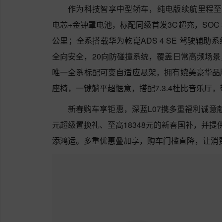
作为科技智享中型轿车，纯电版续航里程至高
电芯+金钟罩电池，标配同级首发3C超充，SOC 30
公里；全系搭载华为乾崑ADS 4 SE 驾驶辅
全向安全，20向防碰撞系统，覆盖日常高频场
唯一全系标配可变自适应悬架，拥有媲美豪华品
座椅，一键躺平超惬意，搭配7.3.4杜比音乐厅，带来
新春购车享钜惠，深蓝L07携多重福利诚意献
元超级置换礼、至高18348元的新春国补，并提供
添鸿运。多重优惠叠加享，购车门槛直降，让消