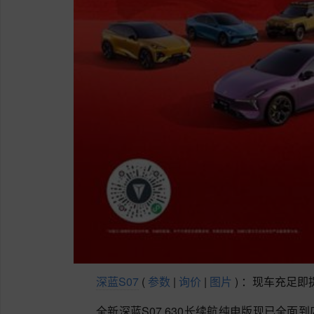
深蓝S07
(
参数
|
询价
|
图片
)
：现车充足即
全新深蓝S07 630长续航纯电版现已全