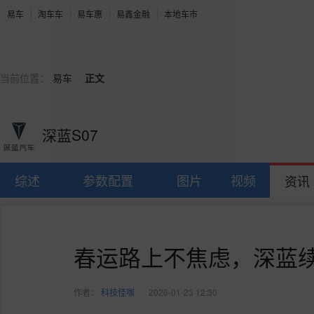
易车
淘车车
易车惠
易鑫金融
本地车市
>
当前位置：
易车
正文
深蓝S07
综述
参数配置
图片
视频
资讯
春运路上不焦虑，深蓝
作者：
科技怪咖
2026-01-23 12:30