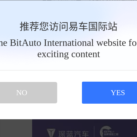
实现“入门即高配”的理念，让前沿科技服务于
行。深蓝L06 2026 OTA持续升级迭代，不
推荐您访问易车国际站
款磁流变悬架，兼顾极致操控与乘坐舒适；全系
到端驾驶辅助算法，百万内唯一搭载3nm车规
the BitAuto International website f
领先；全系标配金钟罩电池技术和高标准电芯，
exciting content
工
电续航至高670km（CLTC），彻底告别续航焦
具
栏
同时，深蓝L06以满满诚意推出多重购车
购车即享5000元购置税补贴、至高5000元换购
可享10万5年贷3年0息或8万2年贷0息。年
NO
YES
手这款颜值与续航兼备的智能轿跑。