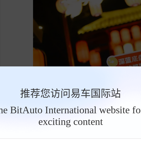
推荐您访问易车国际站
the BitAuto International website f
此次深蓝汽车静展，依托灯会盛景，实现了
exciting content
工
具
7
、S09、L07等旗舰车型整齐陈列，流畅的车身
栏
美呼应，车身色调与花灯光影精准契合，再搭配