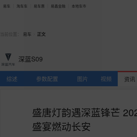
易车
淘车车
易车惠
易鑫金融
本地车市
>
当前位置：
易车
正文
深蓝S09
综述
参数配置
图片
视频
资讯
盛唐灯韵遇深蓝锋芒 20
盛宴燃动长安