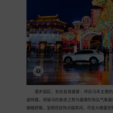
漫步园区，处处皆是盛景：呼应马年主题的
姿矫健，将骏马的奋进之势与盛唐的恢弘气象展
蜿蜒舒展，宝相花纹饰点缀其间，尽显大唐盛世