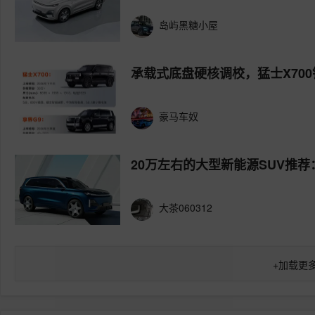
岛屿黑糖小屋
承载式底盘硬核调校，猛士X70
豪马车奴
20万左右的大型新能源SUV推荐
大茶060312
+
加载更