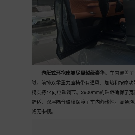
游艇式环抱座舱尽显越级豪华
。车内覆盖了
腻。前排双零重力座椅带有通风、加热和按摩功
椅支持14向电动调节。2900mm的轴距确保
舒适，双层隔音玻璃保障了车内静谧性。高通骁龙
畅无卡顿。