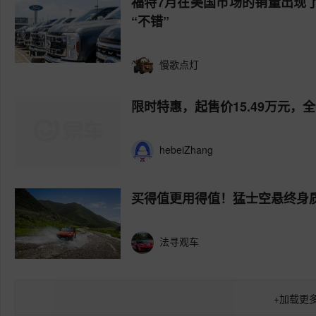
福特7月在美国市场的销量出现了
“不错”
慢歌点灯
限时特惠，起售价15.49万元，
hebeiZhang
买得值更用得值！猛士空悬终身
法寻观车
+
加载更