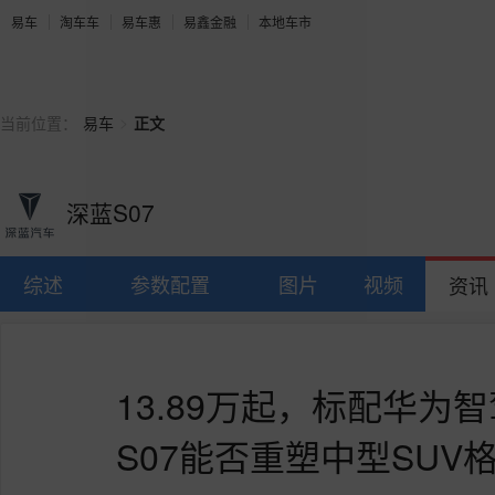
易车
淘车车
易车惠
易鑫金融
本地车市
>
当前位置：
易车
正文
深蓝S07
综述
参数配置
图片
视频
资讯
13.89万起，标配华为
S07能否重塑中型SUV