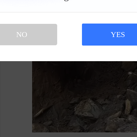
栏
NO
YES