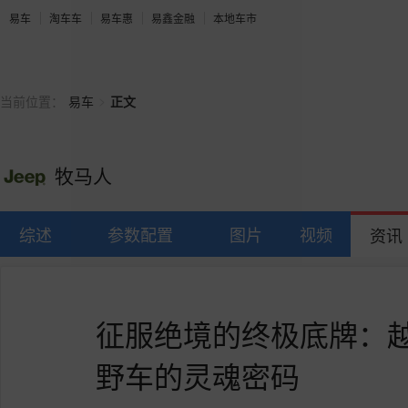
易车
淘车车
易车惠
易鑫金融
本地车市
>
当前位置：
易车
正文
牧马人
综述
参数配置
图片
视频
资讯
征服绝境的终极底牌：
野车的灵魂密码