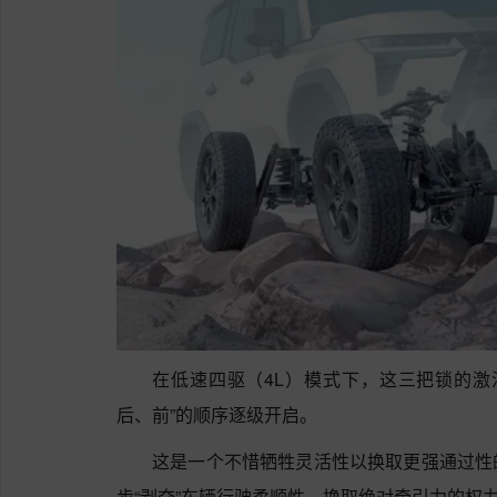
在低速四驱（4L）模式下，这三把锁的激
后、前”的顺序逐级开启。
这是一个不惜牺牲灵活性以换取更强通过性
步“剥夺”车辆行驶柔顺性，换取绝对牵引力的权