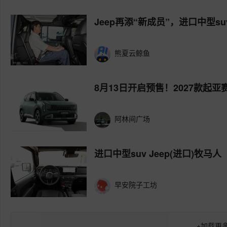
Jeep再添“新成员”，进口中型s
熊夏云鲸鱼
8月13日开启预售！2027款起
阿林间广场
进口中型suv Jeep(进口)牧马人
早安院子工坊
+
加载更