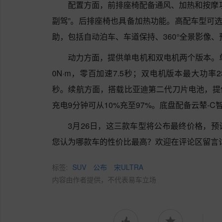
配置方面，前排座椅配备通风、加热和按摩
副驾”。后排座椅也具备加热功能。高配车型可选
助，包括自动泊车、车道保持、360°全景影像
动力方面，提供单电机和双电机两个版本。单
0N·m，零百加速7.5秒；双电机版本最大功率23
秒。续航方面，搭载比亚迪第二代刀片电池，提供6
充电9分钟可从10%充至97%。底盘配备云辇-
3月26日，这三款车型将公布最终价格，
您认为哪款车的性价比最高？欢迎在评论区留言
标签:
SUV
公布
宋ULTRA
内容由作者提供，不代表易车立场