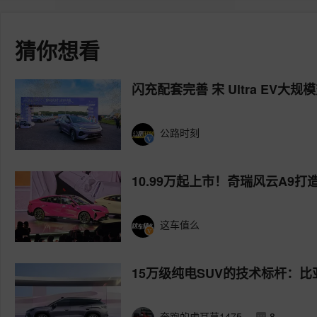
猜你想看
闪充配套完善 宋 Ultra EV大
公路时刻
10.99万起上市！奇瑞风云A9
这车值么
15万级纯电SUV的技术标杆：比亚迪
奔跑的虎耳草1475
8