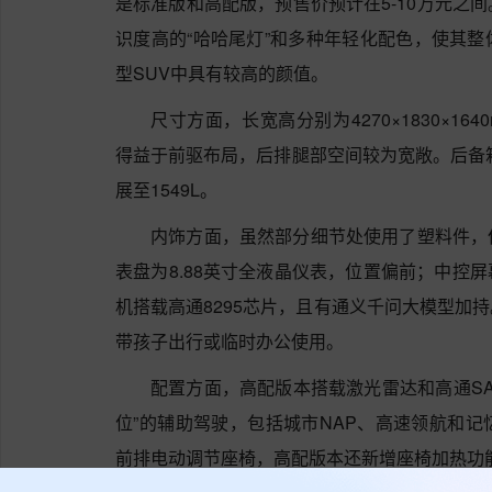
是标准版和高配版，预售价预计在5-10万元之
识度高的“哈哈尾灯”和多种年轻化配色，使其
型SUV中具有较高的颜值。
尺寸方面，长宽高分别为4270×1830×16
得益于前驱布局，后排腿部空间较为宽敞。后备箱
展至1549L。
内饰方面，虽然部分细节处使用了塑料件，
表盘为8.88英寸全液晶仪表，位置偏前；中控屏幕
机搭载高通8295芯片，且有通义千问大模型加
带孩子出行或临时办公使用。
配置方面，高配版本搭载激光雷达和高通SA
位”的辅助驾驶，包括城市NAP、高速领航和
前排电动调节座椅，高配版本还新增座椅加热功