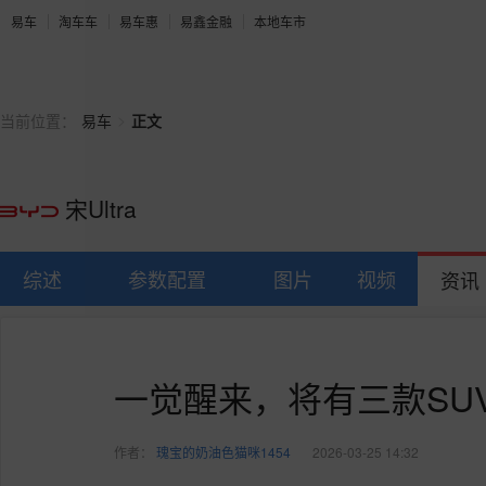
易车
淘车车
易车惠
易鑫金融
本地车市
>
当前位置：
易车
正文
宋Ultra
综述
参数配置
图片
视频
资讯
一觉醒来，将有三款SU
作者：
瑰宝的奶油色猫咪1454
2026-03-25 14:32