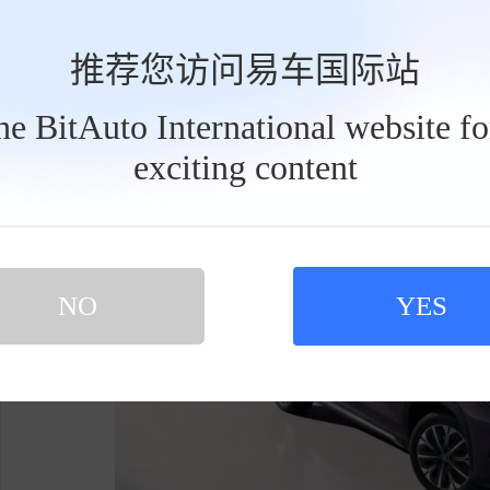
动力方面，搭载最大功率90kW的驱动电机，电
对应的CLTC续航里程分别为403km和505k
推荐您访问易车国际站
0%充至80%。底盘方面，采用前麦弗逊后扭力
the BitAuto International website f
第三款：宋Ultra EV（3月26日公布价格）
exciting content
工
具
栏
NO
YES