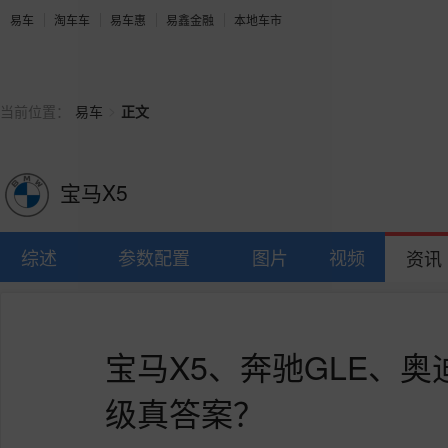
易车
淘车车
易车惠
易鑫金融
本地车市
>
当前位置：
易车
正文
宝马X5
综述
参数配置
图片
视频
资讯
宝马X5、奔驰GLE、奥
级真答案？