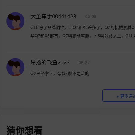
大圣车手00441428
05-06
GLE除了品牌调性，比Q7和X5差多了，Q7的机械素质G
华Q7和X5都有，Q7叫移动座舱，Ⅹ5叫公路之王，GL
昂扬的飞鱼2023
06-27
Q7已经拿下，夸戳4驱不是盖的
+ 更多评
猜你想看