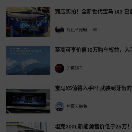
到店实拍！全新世代宝马 iX3 
月色草原呀
1
至高可享价值10万购车权益，入
刀惠谈车
宝马X5值得入手吗 武装到牙齿的
熊夏云鲸鱼
坦克300L新能源售价低于25