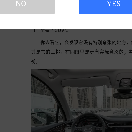
NO
YES
Q7不像X5那样强调驾驶，也不像GLE那
日子型豪华SUV”。
你去看它，会发现它没有特别夸张的地方，
其是它的三排，在同级里是更有实际意义的；
衡。