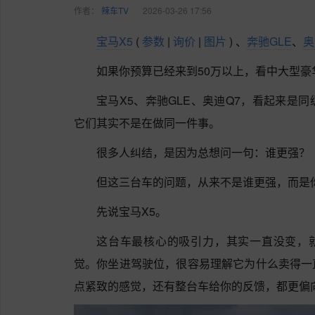
作者：
辣车TV
2026-03-26 17:56
宝马X5
(
参数
|
询价
|
图片
)
、
奔驰GLE
、
奥
如果你预算已经来到50万以上，看中大型豪
宝马X5、奔驰GLE、奥迪Q7，看起来是
它们其实不是在做同一件事。
很多人纠结，是因为总想问一句：谁更强？
但这三台车的问题，从来不是谁更强，而是
先说宝马X5。
这台车最核心的吸引力，其实一直没变，就
觉。你坐进驾驶位，很容易理解它为什么卖得一
点紧致的感觉，还有整台车给你的反馈，都更偏