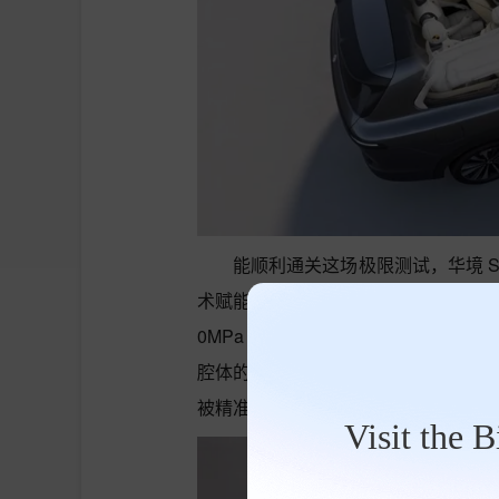
能顺利通关这场极限测试，华境 
术赋能。整车 85% 以上的高强钢及铝合
0MPa 车门防撞梁，五纵十一横六环
腔体的防护矩阵，尤其是三排全覆盖的
被精准守护；宁德时代神炼电池的五 “
Visit the 