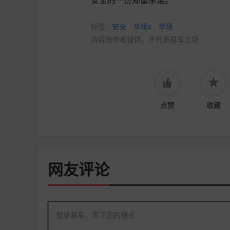
标签:
安全
华境s
华境
内容由作者提供，不代表易车立场
点赞
收藏
网友评论
登录易车，写下您的槽点