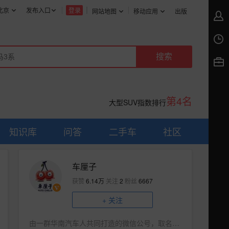
北京
发布入口
登录
网站地图
移动应用
出版
第4名
大型SUV指数排行
知识库
问答
二手车
社区
车厘子
获赞
6.14万
关注
2
粉丝
6667
+
关注
由一群华南汽车人共同打造的微信公号，取名车厘子——樱桃在岭南的昵称。汽车圈恰如车厘子，外表高端光鲜，咬过才知酸甜。