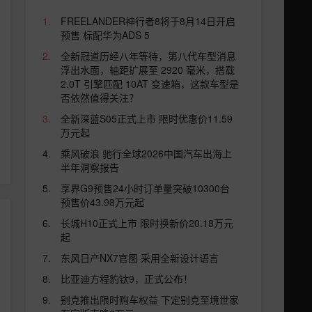
FREELANDER神行者8将于8月14日开启
预售 标配华为ADS 5
全新冠道历经八年等待，第八代车型消息
浮出水面，轴距扩展至 2920 毫米，搭载
2.0T 引擎匹配 10AT 变速箱，这款车型是
否依然值得关注？
全新深蓝S05正式上市 限时优惠价11.59
万元起
乘风破浪 驰行全球2026中国汽车出海上
半年洞察报告
享界G9预售24小时订单量突破10300台
预售价43.98万元起
长城H10正式上市 限时换新价20.18万元
起
东风日产NX7官图 采用全新设计语言
比亚迪方程豹钛9，正式公布！
别克推出限时购车权益 下定别克至境世家