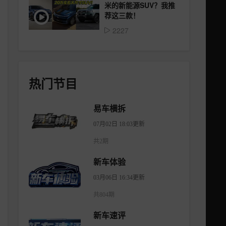
米的新能源SUV？我推
荐这三款！
2227
热门节目
易车横拆
07月02日 18:03更新
共2期
新车体验
03月06日 16:34更新
共804期
新车速评