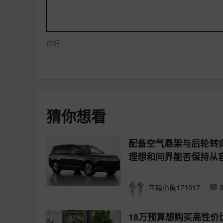
你好！
猜你想看
配备空气悬架与后轮转向
理想和问界能否保持从
年糕小象171017
18万预算想购买高性价