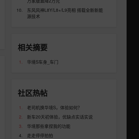
万家版直降2万元
东风风神L8Y/L8+/L9亮相 搭载全新新能
源技术
相关摘要
华境S车身_车门
社区热帖
老司机换华境S，体验如何？
新车20天初体验，优缺点实话实说
华境那些拿捏我的功能
走走停停拍拍