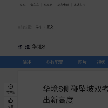
易车
淘车车
易车惠
易鑫金融
本地车市
>
当前位置：
易车
正文
华境S
综述
参数配置
图片
视频
华境S侧碰坠坡双考
写评论
出新高度
点赞