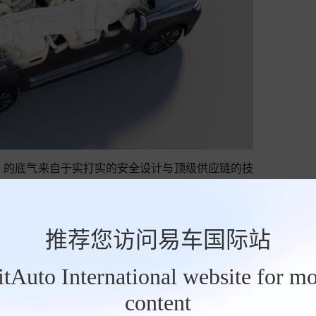
S 的底气来自于实打实的安全设计与顶级供应链的技
金占比，搭配 1500MPa 一体式热成型结构和 200
笼式车身让车身抗冲击、抗扭曲能力拉满；9 气囊 14
推荐您访问易车国际站
贯穿式侧气帘和 6 秒超长保压，让每一位乘员都能
零” 防护，更是筑牢了新能源车型的核心安全防线。
BitAuto International website for mo
content