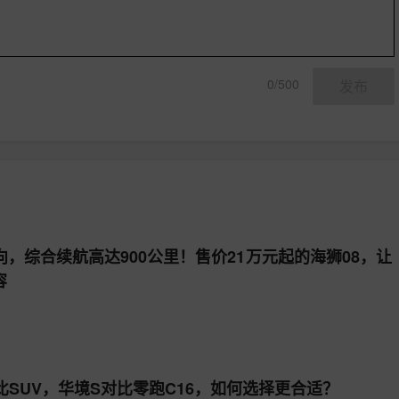
0/500
发布
，综合续航高达900公里！售价21万元起的海狮08，让
容
3
比SUV，华境S对比零跑C16，如何选择更合适？