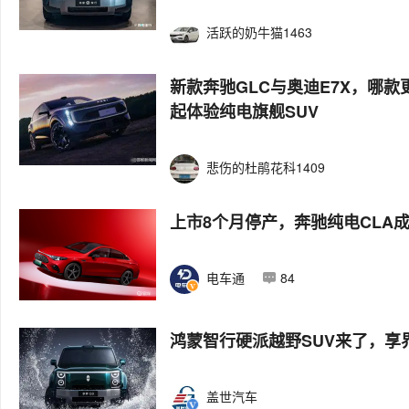
活跃的奶牛猫1463
新款奔驰GLC与奥迪E7X，哪款
起体验纯电旗舰SUV
悲伤的杜鹃花科1409
上市8个月停产，奔驰纯电CLA成
电车通
84
鸿蒙智行硬派越野SUV来了，享
盖世汽车