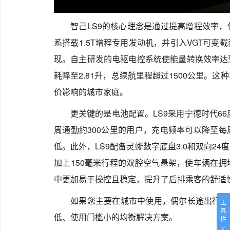
智己LS9的核心理念是通过提高增程效率
系搭载1.5T增程专用发动机，并引入VGT可
现。自主研发的电驱电控系统使能量转换效率达
耗降至2.81升，总续航里程超过1500公里。
价影响的城市家庭。
更关键的是电池配置。LS9采用宁德时代66
周通勤约300公里的用户，充电频率可以降至
低。此外，LS9配备灵蜥数字底盘3.0和双向24
加上150毫米行程的双腔空气悬架，使车辆在
中更加易于操控且稳定，提升了后排乘客的舒适
如果您主要在城市中使用，偶尔长途出行但
工
具
低、使用门槛小的均衡解决方案。
栏