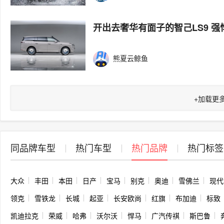
开出去奢华有面子的智己LS9 强
熊夏云鲸鱼
+
加载更
同品牌车型
热门车型
热门品牌
热门标签
大众
丰田
本田
日产
宝马
别克
奥迪
雪佛兰
现代
领克
雪铁龙
长城
起亚
长安欧尚
红旗
布加迪
标致
凯迪拉克
荣威
哈弗
沃尔沃
悍马
广汽传祺
斯巴鲁