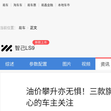
易车
淘车车
易车惠
易鑫金融
本地车市
>
当前位置：
易车
正文
新款上市
智己LS9
综述
参数配置
图片
视频
资讯
油价攀升亦无惧！三款旗
心的车主关注