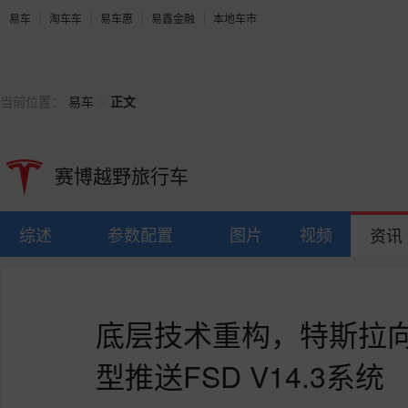
易车
淘车车
易车惠
易鑫金融
本地车市
>
当前位置：
易车
正文
赛博越野旅行车
综述
参数配置
图片
视频
资讯
底层技术重构，特斯拉向
型推送FSD V14.3系统