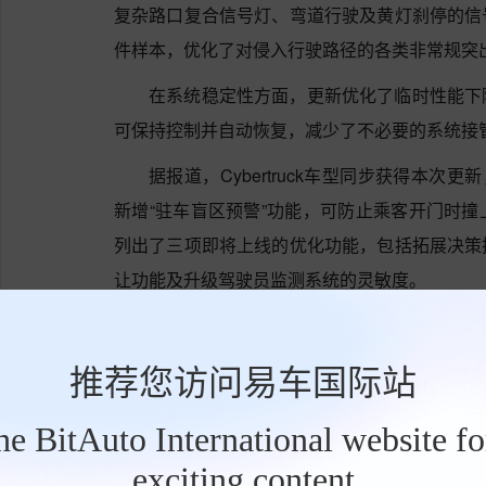
复杂路口复合信号灯、弯道行驶及黄灯刹停的信
件样本，优化了对侵入行驶路径的各类非常规突
在系统稳定性方面，更新优化了临时性能下
可保持控制并自动恢复，减少了不必要的系统接
据报道，Cybertruck车型同步获得本次更
新增“驻车盲区预警”功能，可防止乘客开门时
列出了三项即将上线的优化功能，包括拓展决策
让功能及升级驾驶员监测系统的灵敏度。
市场有风险，投资需谨慎。本文为AI基于
资建议。
推荐您访问易车国际站
本文源自：市场资讯
the BitAuto International website f
作者：观察君
exciting content
工