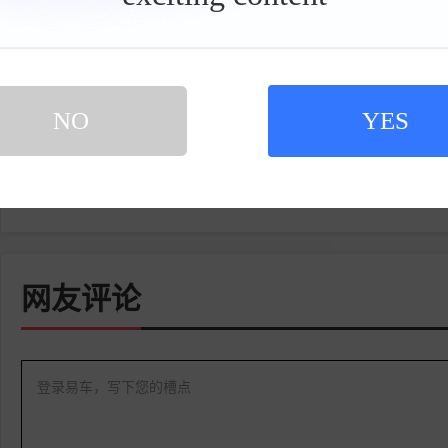
具
标签:
特斯拉
车型
赛博越野旅行车
栏
内容由作者提供，不代表易车立场
NO
YES
点赞
收藏
网友评论
登录易车，写下您的槽点