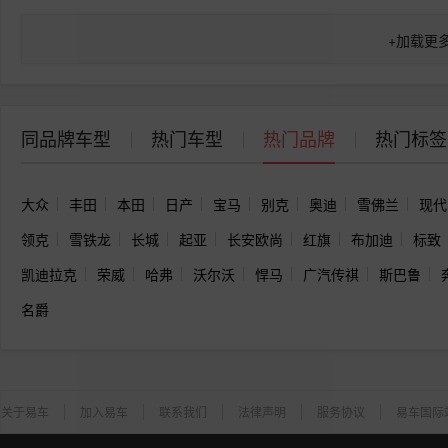
+
加载更
同品牌车型
热门车型
热门品牌
热门标签
大众
丰田
本田
日产
宝马
别克
奥迪
雪佛兰
现代
领克
雪铁龙
长城
起亚
长安欧尚
红旗
布加迪
标致
凯迪拉克
荣威
哈弗
沃尔沃
悍马
广汽传祺
斯巴鲁
名爵
关于易车
加入易车
联系我们
法律声明
服务协议
易车国际