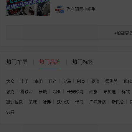
汽车隔音小能手
+
加载更
热门车型
热门品牌
热门标签
大众
丰田
本田
日产
宝马
别克
奥迪
雪佛兰
现代
领克
雪铁龙
长城
起亚
长安欧尚
红旗
布加迪
标致
凯迪拉克
荣威
哈弗
沃尔沃
悍马
广汽传祺
斯巴鲁
名爵