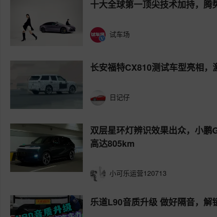
十大全球第一顶尖技术加持，腾势Z
试车场
长安福特CX810测试车型亮相
日记仔
双层星环灯辨识效果出众，小鹏
高达805km
小可乐运营120713
乐道L90音质升级 做好隔音，解