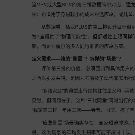
流MPV或大型SUV的第三排数据简单对比，猛
围：它适用于身材较小的成人短途应急，或儿童
从数据看，猛龙PLUS的第三排设计目标很
为7座提供了“物理可能性”，但舒适性上限同
舱，而是为偶尔的多人同行准备的应急方案。
定义需求——谁的“刚需”？怎样的“场景”？
评价第三排的价值，必须回归到具体用户的
之所以引发共鸣，是因为它触及了现代家庭出行
“多孩家庭”的典型出行结构往往是父母+两
见肘。但问题在于，这种“三代同堂”同时出行
“我家第三排一年用三次——春节、国庆、孩子学
“应急刚需”场景确实存在：全家短途郊游
餐。这类场景的年均发生频率可能不超过十次，