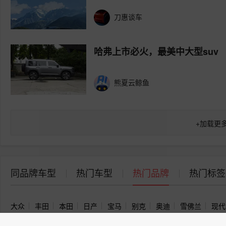
刀惠谈车
哈弗上市必火，最美中大型suv
熊夏云鲸鱼
+
加载更
同品牌车型
热门车型
热门品牌
热门标签
大众
丰田
本田
日产
宝马
别克
奥迪
雪佛兰
现代
领克
雪铁龙
长城
起亚
长安欧尚
红旗
布加迪
标致