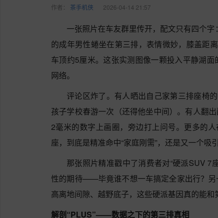
作者：
茶手机侠
2026-04-14 21:57
一张照片在车友群里传开，配文只有四个字：
的成年男性蜷坐在第三排，表情微妙，膝盖距离
车顶约5厘米。这张实测图像一颗投入平静湖面
网络。
评论区炸了。有人晒出自己家第三排座椅的
孩子学校春游一次（还得他坐中间）。有人翻出配
2毫米的数字上画圈，旁边打上问号。更多的人
座，到底是精准命中“家庭刚需”，还是又一个吸引
那张照片精准戳中了消费者对“硬派SUV 
性的期待——毕竟谁不想一车搞定全家出行？另
高离地间隙、越野底子，这些硬派基因真的能和
解剖“PLUS”——数据之下的第三排真相