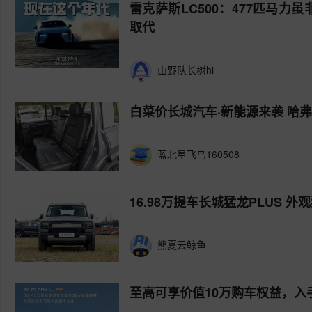
雷克萨斯LC500：477匹马力
取代
山野队长树hi
白菜价长城汽车·新能源来袭 哈
蓝北星飞鸟160508
16.98万提车长城猛龙PLUS 
熊夏云鲸鱼
至高可享价值10万购车权益，入