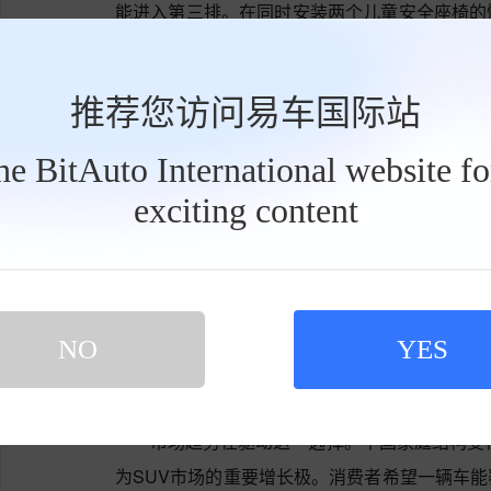
能进入第三排。在同时安装两个儿童安全座椅的
常局促。这些操作细节，比静态的空间数据更能
最后是NVH与乘坐环境。第三排往往更靠近
推荐您访问易车国际站
动和热舒适度可能进一步放大不适感。方盒子造
the BitAuto International website f
路面振动，这些在第二排尚可接受的特性，到了
exciting content
工
吐槽的根源不在于绝对空间尺寸，而在于“硬
具
栏
与“舒适七座”用户期待之间难以完全调和的矛盾
最大公约数——它没有放弃硬派底色，但为家庭
逻辑与市场——方盒子为何执着于“+7座”？
NO
YES
从产品战略和市场需求角度看，“7座”是一
背后是妥协和平衡。
市场趋势在驱动这一选择。中国家庭结构变化
为SUV市场的重要增长极。消费者希望一辆车