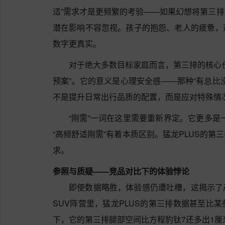
适”需求才是更频繁的考验——如果幻想将第三
潜在影响不容忽视。孩子的抱怨、老人的疲惫，
数字更真实。
对于绝大多数目标家庭而言，第三排的核心
预案”。它的意义是心理安全感——那种“有总比
不是提升日常出行品质的配置，而是应对特殊情
“刚需”一词在这里需要重新界定。它更多是一
“高频舒适刚需”有着本质区别。猛龙PLUS的
求。
参照与质疑——竞品对比下的体验悖论
即使数据略胜，体验感仍遭吐槽，这揭示了
SUV阵营里，猛龙PLUS的第三排数据甚至比
下，它的第三排腿部空间比方程豹钛7还多出1厘