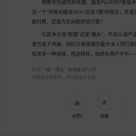
预算优先级同样关键。猛龙PLUS的7座版
买一个“风格化硬派SUV+应急7座”的组合，还
能付费，还是为空间和舒适付费？
与其争论是“刚需”还是“噱头”，不如认清产
爱方盒子风格，同时又希望偶尔能为多人同行提
但求多一种选择。而选择权，始终在用户手中—
标签:
7座
硬派
哈弗猛龙PLUS
内容由作者提供，不代表易车立场
点赞5
收藏