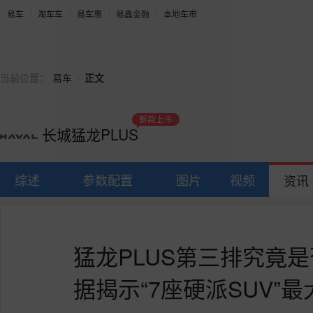
易车
淘车车
易车惠
易鑫金融
本地车市
>
当前位置：
易车
正文
新款上市
长城猛龙PLUS
综述
参数配置
图片
视频
资讯
猛龙PLUS第三排究竟
据揭示“7座硬派SUV”