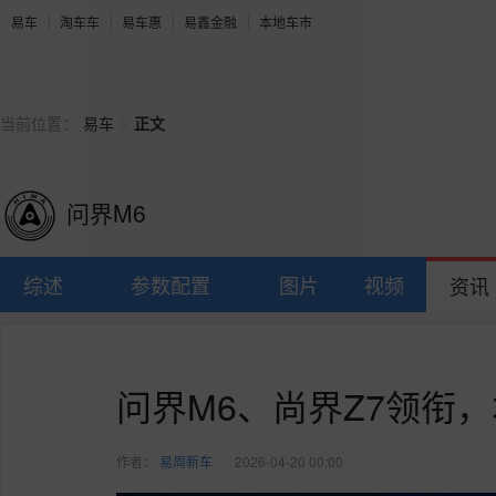
易车
淘车车
易车惠
易鑫金融
本地车市
>
当前位置：
易车
正文
问界M6
综述
参数配置
图片
视频
资讯
问界M6、尚界Z7领衔
作者：
易周新车
2026-04-20 00:00