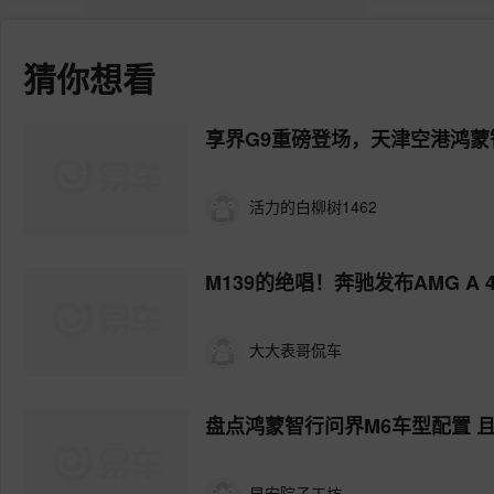
猜你想看
享界G9重磅登场，天津空港鸿
活力的白柳树1462
M139的绝唱！奔驰发布AMG A 4
大大表哥侃车
盘点鸿蒙智行问界M6车型配置 
早安院子工坊