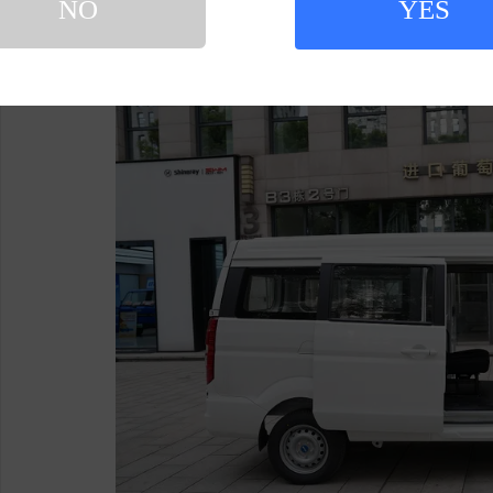
NO
YES
护焊工艺大梁，并配备了6片高刚性板簧。这种重
额定载重能力。