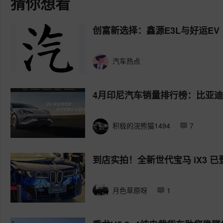
猜你想看
创富新选择：鑫源E3L与好运EV
汽车热点
4月印尼汽车销量排行榜：比亚
积极的浣熊猫1494
7
到店实拍！全新世代宝马 iX3 
月色草原呀
1