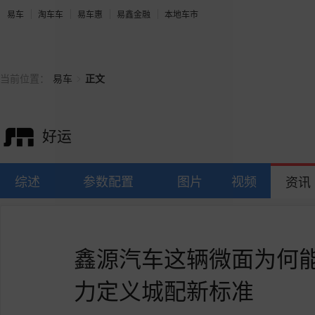
易车
淘车车
易车惠
易鑫金融
本地车市
>
当前位置：
易车
正文
好运
综述
参数配置
图片
视频
资讯
鑫源汽车这辆微面为何
力定义城配新标准