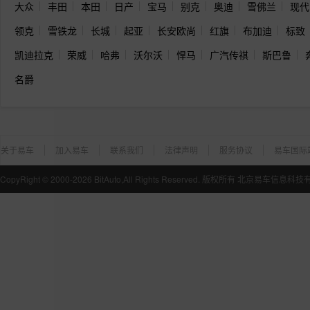
大众
丰田
本田
日产
宝马
别克
奥迪
雪佛兰
现代
领克
雪铁龙
长城
起亚
长安欧尚
红旗
布加迪
标致
凯迪拉克
荣威
哈弗
沃尔沃
悍马
广汽传祺
斯巴鲁
名爵
关于易车
加入易车
联系我们
法律声明
服务协议
易车国际
CopyRight ©
2000-2026
BitAuto,All Rights Reserved. 版权所有 北京易车信息