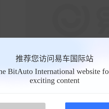
推荐您访问易车国际站
the BitAuto International website f
exciting content
这一数据在微面领域属于第一梯队。它意味
工
具
代表了弗迪电池在安全性和循环寿命上的技术背
栏
说，安全耐用的电池策略，才是产品价值的关键
为了匹配长续航带来的高密度运营，好运EV