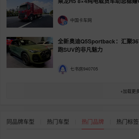
乘龙H5 8×4纯电载货车助您稳
中国卡车网
全新奥迪Q5Sportback：汇
跑SUV的非凡魅力
七书房940705
+
加载更
同品牌车型
热门车型
热门品牌
热门标签