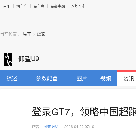
易车
淘车车
易车惠
易鑫金融
本地车市
>
当前位置：
易车
正文
仰望U9
综述
参数配置
图片
视频
资讯
登录GT7，领略中国超
作者：
阿数据屋
2026-04-23 07:10