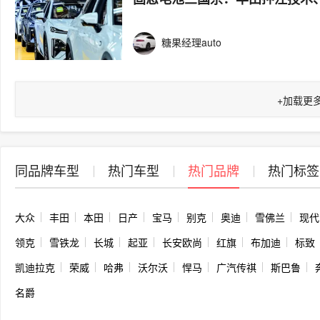
糖果经理auto
+
加载更
同品牌车型
热门车型
热门品牌
热门标签
大众
丰田
本田
日产
宝马
别克
奥迪
雪佛兰
现代
领克
雪铁龙
长城
起亚
长安欧尚
红旗
布加迪
标致
凯迪拉克
荣威
哈弗
沃尔沃
悍马
广汽传祺
斯巴鲁
名爵