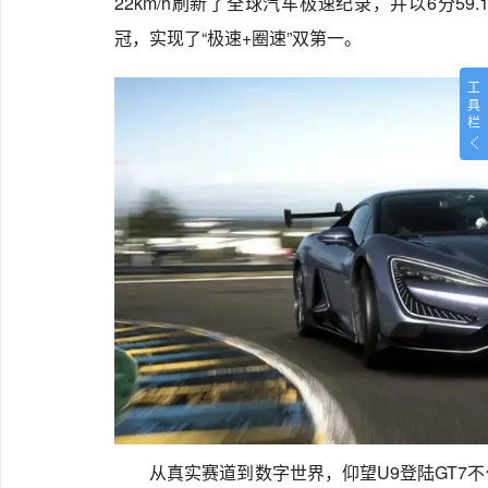
22km/h刷新了全球汽车极速纪录，并以6分5
冠，实现了“极速+圈速”双第一。
工
具
栏
从真实赛道到数字世界，仰望U9登陆GT7