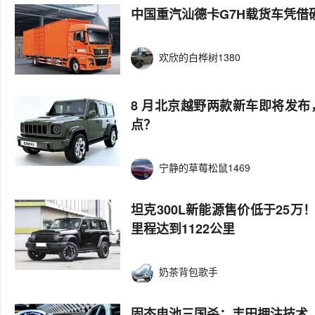
中国重汽汕德卡G7H载货车凭借
欢欣的白桦树1380
8 月北京越野两款新车即将发布，
点？
宁静的草莓松鼠1469
坦克300L新能源售价低于25
里程达到1122公里
奶茶背包歌手
固态电池三国杀：丰田押注技术