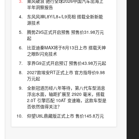
乘风破浪 驰行全球2026中国汽车出海上
半年洞察报告
东风风神L8Y/L8+/L9亮相 搭载全新新能
源技术
腾势Z9S正式开启预售 预售价31.98万元
起
比亚迪秦MAX将于8月13日上市 搭载天神
之眼B/闪充技术
享界G9正式开启预订 预售价43.98万元起
2027款埃安RT正式上市 官方指导价9.98
万元起
全新冠道历经八年等待，第八代车型消息
浮出水面，轴距扩展至 2920 毫米，搭载
2.0T 引擎匹配 10AT 变速箱，这款车型是
否依然值得关注？
仰望U8L鼎藏版正式上市 售价145.8万元