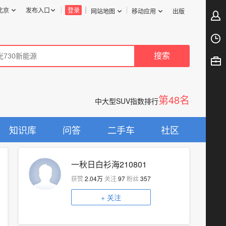
北京
发布入口
登录
网站地图
移动应用
出版
第48名
中大型SUV指数排行
知识库
问答
二手车
社区
一秋日白衫海210801
获赞
2.04万
关注
97
粉丝
357
+
关注