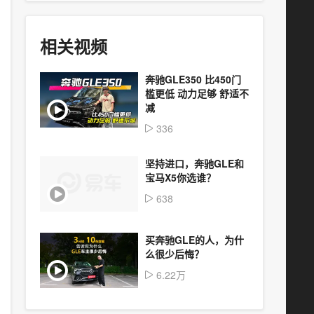
相关视频
奔驰GLE350 比450门
槛更低 动力足够 舒适不
减
336
坚持进口，奔驰GLE和
宝马X5你选谁？
638
买奔驰GLE的人，为什
么很少后悔？
6.22万