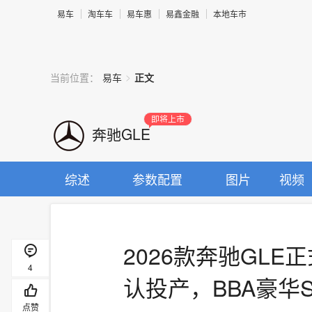
易车
淘车车
易车惠
易鑫金融
本地车市
>
当前位置：
易车
正文
即将上市
奔驰GLE
综述
参数配置
图片
视频
2026款奔驰GL
4
认投产，BBA豪华
点赞