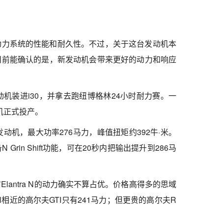
动力系统的性能和耐久性。不过，关于这台发动机本
目前能确认的是，新发动机会带来更好的动力和响应
动机装进i30，并拿去跑纽博格林24小时耐力赛。一
机正式投产。
那台发动机，最大功率276马力，峰值扭矩约392牛·米。
rin Shift功能，可在20秒内把输出提升到286马
lantra N的动力确实不算占优。价格高得多的思域
tra N相近的高尔夫GTI只有241马力；但更贵的高尔夫R