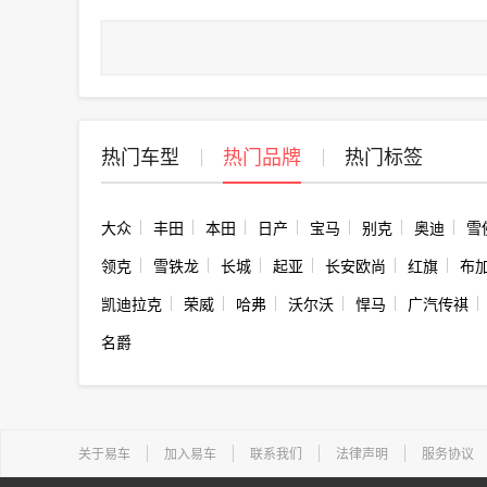
热门车型
热门品牌
热门标签
大众
丰田
本田
日产
宝马
别克
奥迪
雪
领克
雪铁龙
长城
起亚
长安欧尚
红旗
布
凯迪拉克
荣威
哈弗
沃尔沃
悍马
广汽传祺
名爵
关于易车
加入易车
联系我们
法律声明
服务协议