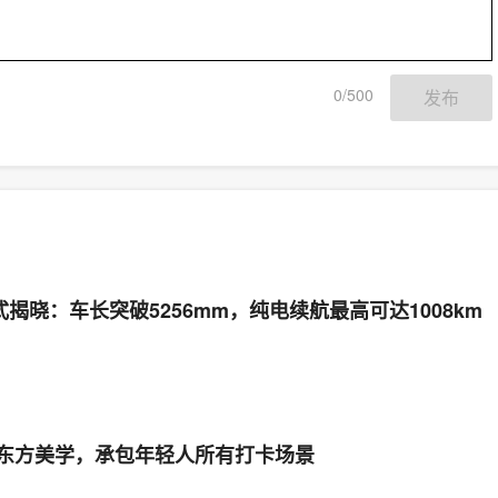
0/500
发布
揭晓：车长突破5256mm，纯电续航最高可达1008km
凭东方美学，承包年轻人所有打卡场景