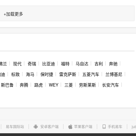
+
加载更多
佛兰
现代
奇瑞
比亚迪
福特
马自达
吉利
奔驰
加迪
标致
海马
保时捷
雷克萨斯
五菱汽车
兰博基尼
斯巴鲁
奔腾
路虎
WEY
三菱
劳斯莱斯
长安汽车
易车国际站
安卓客户端
苹果客户端
手机易车
ju