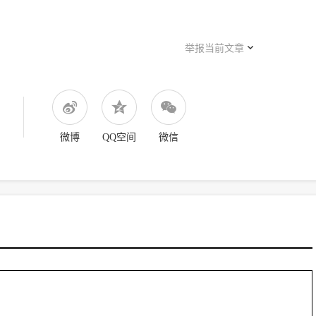
举报当前文章
微博
QQ空间
微信