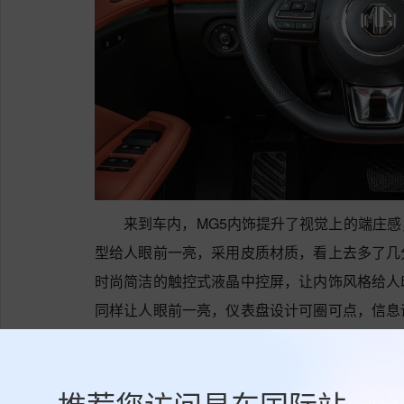
来到车内，MG5内饰提升了视觉上的端庄
型给人眼前一亮，采用皮质材质，看上去多了几
时尚简洁的触控式液晶中控屏，让内饰风格给人
同样让人眼前一亮，仪表盘设计可圈可点，信息
椅宽大厚实，支撑性和舒适性不错。
MG5匹配湿式双离合(DCT)变速箱，最大功