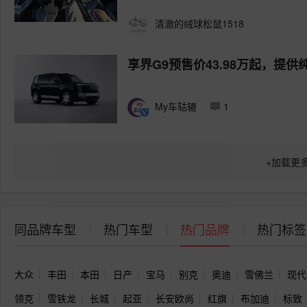
清澈的绒球松鼠1518
享界G9预售价43.98万起，提供
My车轱辘
1
+
加载更
同品牌车型
热门车型
热门品牌
热门标签
大众
丰田
本田
日产
宝马
别克
奥迪
雪佛兰
现代
领克
雪铁龙
长城
起亚
长安欧尚
红旗
布加迪
标致