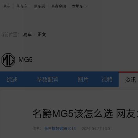
易车
淘车车
易车惠
易鑫金融
本地车市
>
当前位置：
易车
正文
MG5
综述
参数配置
图片
视频
资讯
名爵MG5该怎么选 网友
作者：
花白桃数据091013
2026-04-27 13:01