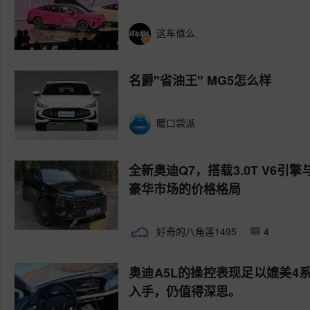
这车值么
名爵"省油王" MG5怎么样
暖口袋派
全新奥迪Q7，搭载3.0T V6
豪华市场的价格格局
好奇的八角莲1495
4
奥迪A5L的操控表现足以媲美
入手，仍值得深思。