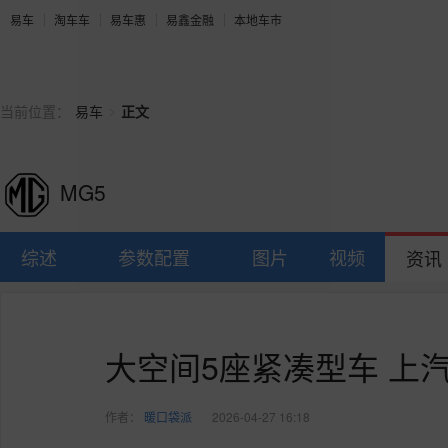
易车
淘车车
易车惠
易鑫金融
本地车市
>
当前位置：
易车
正文
MG5
综述
参数配置
图片
视频
资讯
大空间5座紧凑型车 上
作者：
暖口袋派
2026-04-27 16:18