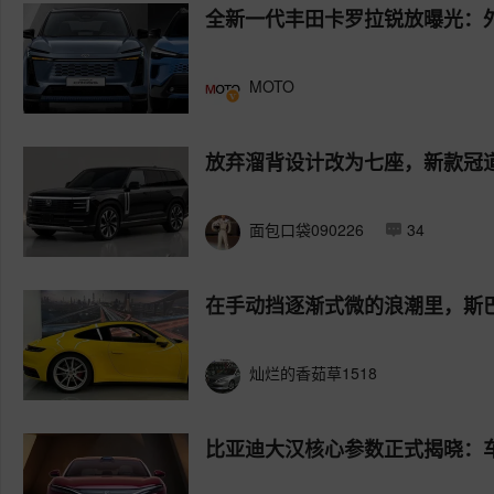
全新一代丰田卡罗拉锐放曝光：
MOTO
放弃溜背设计改为七座，新款冠
面包口袋090226
34
在手动挡逐渐式微的浪潮里，斯巴
灿烂的香茹草1518
比亚迪大汉核心参数正式揭晓：车长