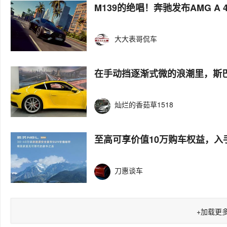
M139的绝唱！奔驰发布AMG A 4
大大表哥侃车
在手动挡逐渐式微的浪潮里，斯巴
灿烂的香茹草1518
至高可享价值10万购车权益，入
刀惠谈车
+
加载更