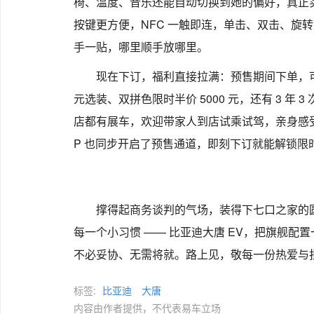
椅、温度、音乐还能自动切换到她的偏好，真正实
按键更方便，NFC 一触即连，单击、双击、旋转
手一贴，哪里顺手放哪里。
现在下订，福利直接拉满：预售期间下单，可享
元选装、双拼色限时半价 5000 元，还有 3 年 3
店都有展车，欢迎带家人到店试乘试驾，亲身感受这
P 也同步开启了预售通道，即刻下订就能解锁限
撑得起商务谈判的气场，装得下七口之家的
每一个小习惯 —— 比亚迪大唐 EV，把旗舰配
不必妥协、无需将就。路上见，敬每一份热爱与
标签:
比亚迪
大唐
内容由作者提供，不代表易车立场