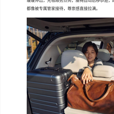
缓缓伸出，光毯顺势点亮，座椅自动后移恭迎，四
都像被专属管家接待，尊崇感直接拉满。