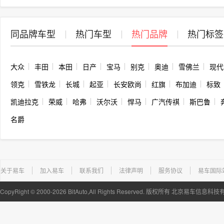
同品牌车型
热门车型
热门品牌
热门标签
大众
丰田
本田
日产
宝马
别克
奥迪
雪佛兰
现代
领克
雪铁龙
长城
起亚
长安欧尚
红旗
布加迪
标致
凯迪拉克
荣威
哈弗
沃尔沃
悍马
广汽传祺
斯巴鲁
名爵
关于易车
加入易车
联系我们
法律声明
服务协议
易车国际
CopyRight ©
2000-2026
BitAuto,All Rights Reserved. 版权所有 北京易车信息