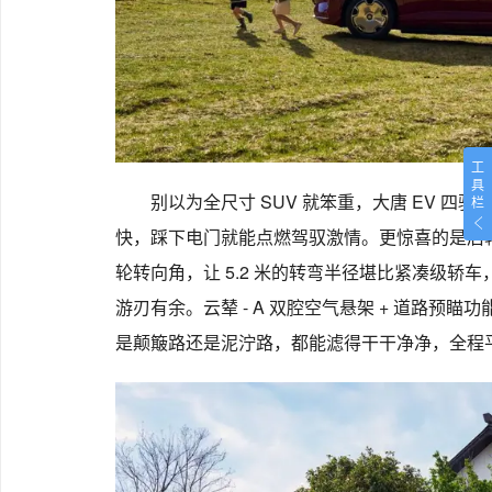
工
具
别以为全尺寸 SUV 就笨重，大唐 EV 四驱
栏
快，踩下电门就能点燃驾驭激情。更惊喜的是后轮转向系
轮转向角，让 5.2 米的转弯半径堪比紧凑级轿
游刃有余。云辇 - A 双腔空气悬架 + 道路预
是颠簸路还是泥泞路，都能滤得干干净净，全程