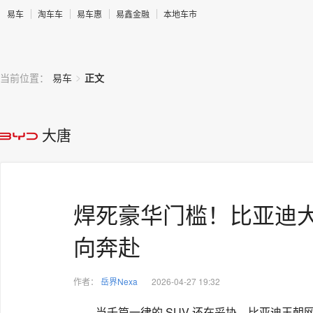
易车
淘车车
易车惠
易鑫金融
本地车市
>
当前位置：
易车
正文
大唐
焊死豪华门槛！比亚迪大
向奔赴
作者：
岳界Nexa
2026-04-27 19:32
当千篇一律的 SUV 还在妥协，比亚迪王朝网全