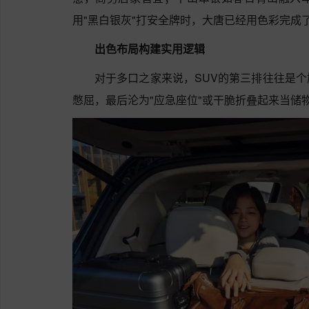
用"黑白银灰"打安全牌时，大唐已经用色彩完成
出色布局构建实用逻辑
对于多口之家来说，SUV的第三排往往是
憋屈，最后沦为"应急座位"或干脆折叠起来当储