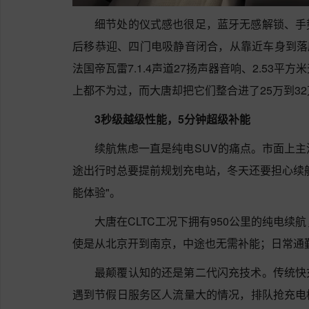
细节处的仪式感也很足，蓝牙无感解锁、手
后移恭迎、四门电吸静音闭合，从靠近车身到落
法国帝瓦雷7.1.4声道27扬声器音响、2.53平
上都不为过，而大唐却把它们整合进了25万到3
3秒级越级性能，5分钟超级补能
续航焦虑一直是纯电SUV的痛点。市面上主
途出行时总要提前规划充电站，冬天还要担心续
能体验"。
大唐在CLTC工况下拥有950公里的纯电续
使是从北京开到南京，中途也无需补能；日常通
最颠覆认知的还是第二代闪充技术。传统快
遇到节假日服务区人流量大的情况，排队抢充电