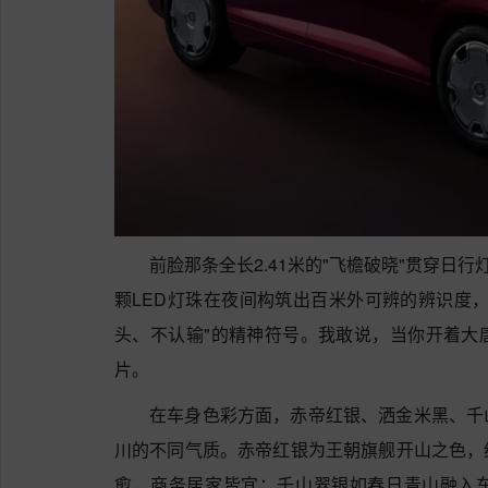
前脸那条全长2.41米的"飞檐破晓"贯穿日
颗LED灯珠在夜间构筑出百米外可辨的辨识度
头、不认输"的精神符号。我敢说，当你开着大
片。
在车身色彩方面，赤帝红银、洒金米黑、千
川的不同气质。赤帝红银为王朝旗舰开山之色，
愈，商务居家皆宜；千山翠银如春日青山融入