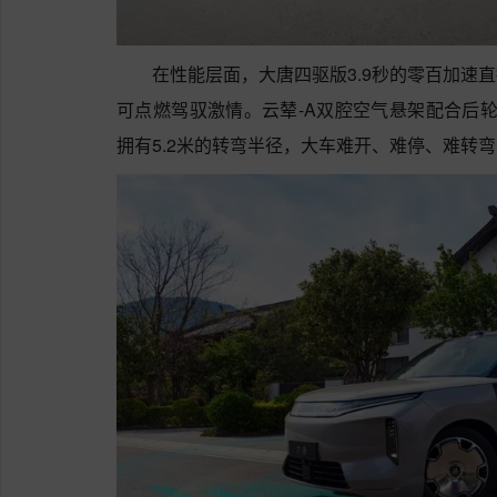
在性能层面，大唐四驱版3.9秒的零百加速
可点燃驾驭激情。云辇-A双腔空气悬架配合后轮
拥有5.2米的转弯半径，大车难开、难停、难转