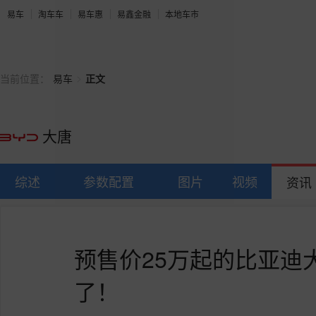
易车
淘车车
易车惠
易鑫金融
本地车市
>
当前位置：
易车
正文
大唐
综述
参数配置
图片
视频
资讯
预售价25万起的比亚迪
了！