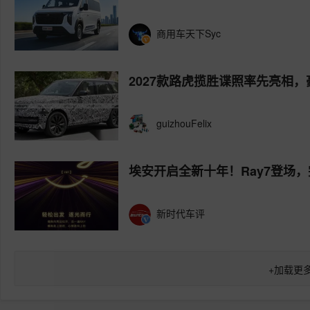
商用车天下Syc
2027款路虎揽胜谍照率先亮相
guizhouFelix
埃安开启全新十年！Ray7登场
新时代车评
+
加载更