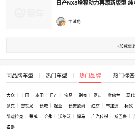
日产NX8增程动力再添新版型 纯
主试角
+
加载更
同品牌车型
热门车型
热门品牌
热门标签
大众
丰田
本田
日产
宝马
别克
奥迪
雪佛兰
现代
领克
雪铁龙
长城
起亚
长安欧尚
红旗
布加迪
标致
凯迪拉克
荣威
哈弗
沃尔沃
悍马
广汽传祺
斯巴鲁
名爵