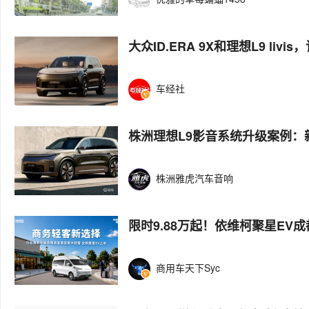
大众ID.ERA 9X和理想L9 livi
车经社
株洲理想L9影音系统升级案例：
株洲雅虎汽车音响
限时9.88万起！依维柯聚星EV
商用车天下Syc