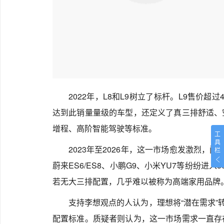
2022年，L8和L9树立了标杆。L9售价
达到此销量量级的车型，还定义了真三排舒适、
增程、高阶智能驾驶等标准。
工
具
2023年至2026年，这一市场愈发激烈，问
栏
蔚来ES6/ES8、小鹏G9、小米YU7等纷纷进入
若无大三排配置，几乎难以被称为高端家用品牌
支持李想观点的人认为，理想将“潜在需求”
配置标准。质疑者则认为，这一市场需求一直存