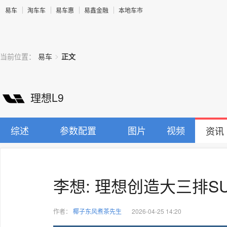
易车
淘车车
易车惠
易鑫金融
本地车市
>
当前位置：
易车
正文
理想L9
综述
参数配置
图片
视频
资讯
李想: 理想创造大三排S
作者：
椰子东风煮茶先生
2026-04-25 14:20