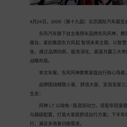
4月24日，2026（第十九届）北京国际汽车展
东风汽车旗下自主乘用车品牌东风风神，携风神 
展台，紧扣集团东方风起 智领未来主题，以智
张，通过品牌向新、服务深化、渠道共赢三大举
战略布局。
本次车展，东风风神聚焦家庭出行核心场景
品牌围绕精致小家、舒适大家、宜商宜家三
生态：
风神 L7 以纯电 / 插混双动力，适配年轻
与越级配置，打造大家庭舒适出行方案；下半年将
行，满足多场景切换需求。