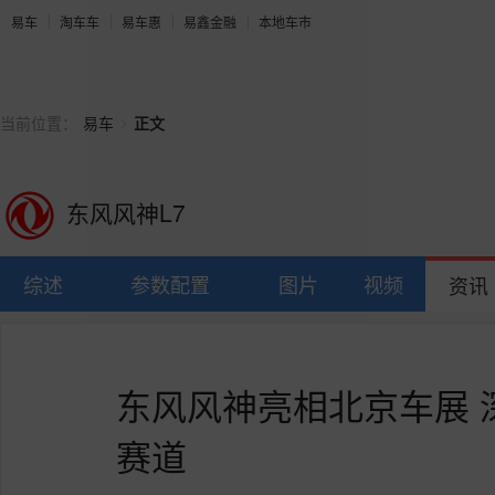
易车
淘车车
易车惠
易鑫金融
本地车市
>
当前位置：
易车
正文
东风风神L7
综述
参数配置
图片
视频
资讯
东风风神亮相北京车展 
赛道