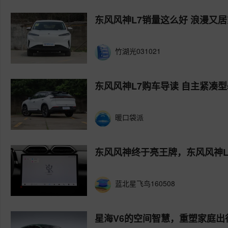
东风风神L7销量这么好 浪漫又居
竹湖光031021
东风风神L7购车导读 自主紧凑型
暖口袋派
东风风神终于亮王牌，东风风神L
蓝北星飞鸟160508
星海V6的空间智慧，重塑家庭出