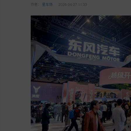
作者：
星车场
2026-04-27 11:33