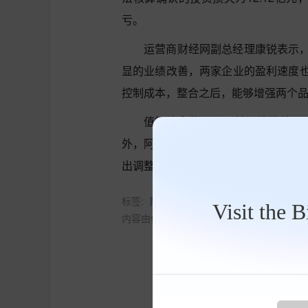
亏。
运营商财经网副总经理康锐表示
显的业绩改善，两家企业的盈利速度
控制成本，整合之后，能够增强两个
值得注意的是，目前阿维塔处于I
外，阿维塔董事长现由王辉担任，深
出调整吗？运营商财经网将持续关注
标签:
阿维塔
长安汽车
长安
Visit the 
内容由作者提供，不代表易车立场
点赞
收藏