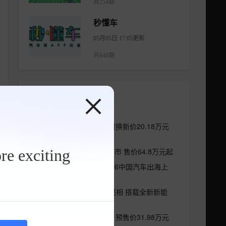
共254期
秒懂车
05月05日 17:05更新
共648期
排行榜
长城H10正式上市 限时换新价20.18万元
起
re exciting
尊界V680/V800正式上市 售价64.8万元起
乘风破浪 驰行全球2026中国汽车出海上
半年洞察报告
东风风神L8Y/L8+/L9亮相 搭载全新新能
源技术
腾势Z9S正式开启预售 预售价31.98万元