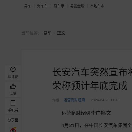
易车
淘车车
易车惠
易鑫金融
本地车市
>
当前位置：
易车
正文
长安汽车突然宣布
写评论
荣称预计年底完成
点赞
作者：
运营商财经网
2026-04-28 11:48
手机看
运营商财经网 李广艳/文
分享至
4月21日，在中国长安汽车集团