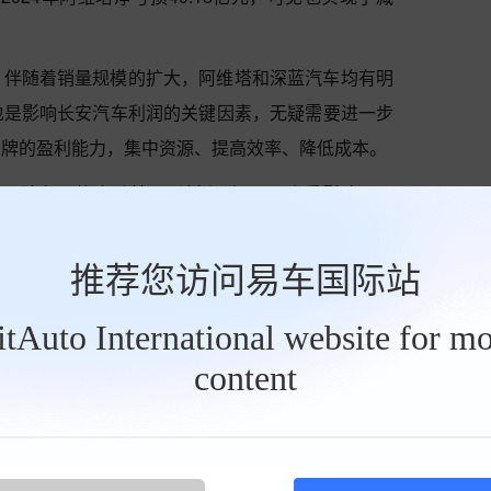
，伴随着销量规模的扩大，阿维塔和深蓝汽车均有明
也是影响长安汽车利润的关键因素，无疑需要进一步
品牌的盈利能力，集中资源、提高效率、降低成本。
PO阶段，整合后其IPO计划不知是否会受影响。另
蓝汽车董事长现由邓承浩担任，整合后人事方面会做
。
推荐您访问易车国际站
BitAuto International website for mo
举报当前文章
content
微博
QQ空间
微信