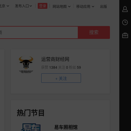
北京
发布入口
登录
网站地图
移动应用
出版
运营商财经网
获赞
1384
关注
0
粉丝
59
+
关注
热门节目
易车照相馆