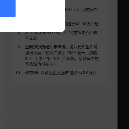
起
比亚迪秦MAX将于8月13日上市 搭载天神
之眼B/闪充技术
享界G9正式开启预订 预售价43.98万元起
2027款埃安RT正式上市 官方指导价9.98
万元起
全新冠道历经八年等待，第八代车型消息
浮出水面，轴距扩展至 2920 毫米，搭载
2.0T 引擎匹配 10AT 变速箱，这款车型是
否依然值得关注？
仰望U8L鼎藏版正式上市 售价145.8万元