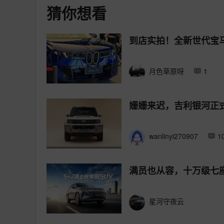
猜你想看
到店实拍！全新世代宝马
月色草原呀
1
姗姗来迟，吉利银河正
wanlinyi270907
1
满员也从容，十万级七座S
星河守夜云