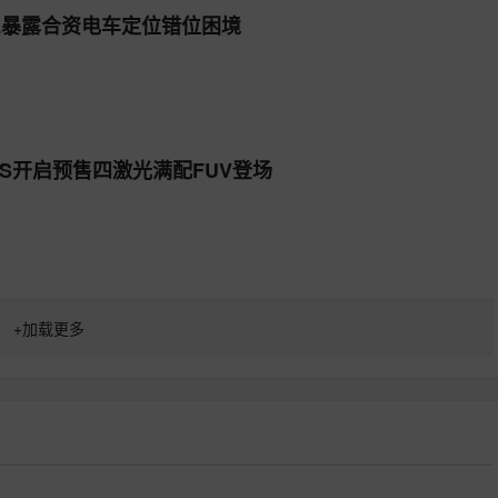
L暴露合资电车定位错位困境
光S开启预售四激光满配FUV登场
+
加载更多