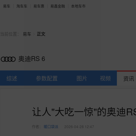
易车
淘车车
易车惠
易鑫金融
本地车市
>
当前位置：
易车
正文
奥迪RS 6
综述
参数配置
图片
视频
资讯
让人"大吃一惊"的奥迪R
作者：
暖口袋派
2026-04-28 12:47