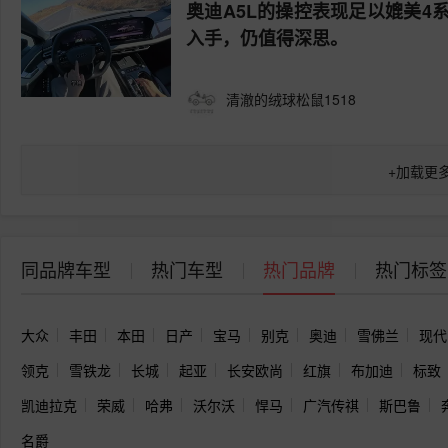
奥迪A5L的操控表现足以媲美
入手，仍值得深思。
清澈的绒球松鼠1518
+
加载更
同品牌车型
热门车型
热门品牌
热门标签
大众
丰田
本田
日产
宝马
别克
奥迪
雪佛兰
现代
领克
雪铁龙
长城
起亚
长安欧尚
红旗
布加迪
标致
凯迪拉克
荣威
哈弗
沃尔沃
悍马
广汽传祺
斯巴鲁
名爵