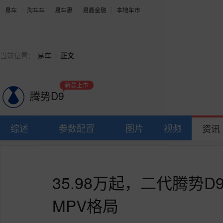
易车
淘车车
易车惠
易鑫金融
本地车市
>
当前位置：
易车
正文
新款上市
腾势D9
综述
参数配置
图片
视频
资讯
35.98万起，二代腾势
MPV格局