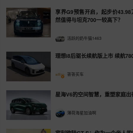
享界G9预售开启，起步价43.9
然值得与坦克700一较高下？
活跃的奶牛猫1463
理想i8后驱长续航版上市 续航780k
答答买车
星海V6的空间智慧，重塑家庭出
薄荷海星加油啊