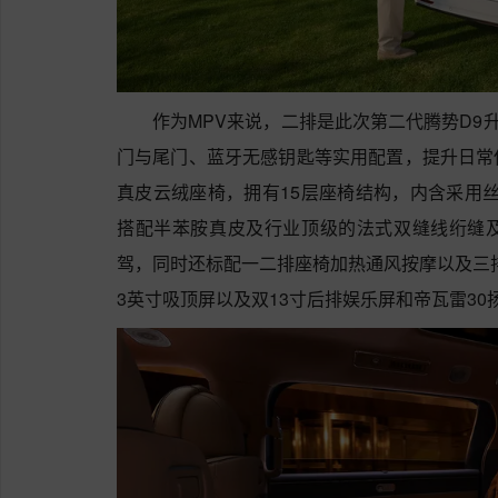
作为MPV来说，二排是此次第二代腾势D9
门与尾门、蓝牙无感钥匙等实用配置，提升日常
真皮云绒座椅，拥有15层座椅结构，内含采用丝
搭配半苯胺真皮及行业顶级的法式双缝线绗缝
驾，同时还标配一二排座椅加热通风按摩以及三排
3英寸吸顶屏以及双13寸后排娱乐屏和帝瓦雷30