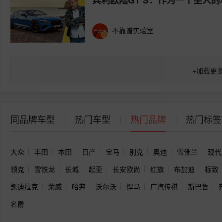
宾利欧陆GT S：作为一个坐人
不靠谱实验室
+
加载更
同品牌车型
热门车型
热门品牌
热门标签
大众
丰田
本田
日产
宝马
别克
奥迪
雪佛兰
现代
领克
雪铁龙
长城
起亚
长安欧尚
红旗
布加迪
标致
凯迪拉克
荣威
哈弗
沃尔沃
悍马
广汽传祺
斯巴鲁
名爵