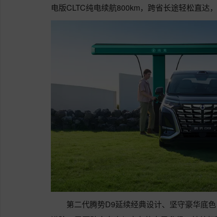
电版CLTC纯电续航800km，跨省长途轻松直
第二代腾势D9延续经典设计、坚守豪华底