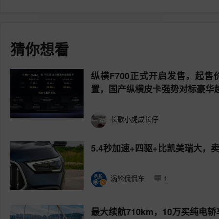
猜你想看
纵横F700正式开启发售，起售价
置，国产纵横皮卡强势对标豪华
长歌小虎成长仔
5.4秒加速+四驱+比凯美瑞大，卖1
涡轮侃侃车
1
最大续航710km，10万买纯电