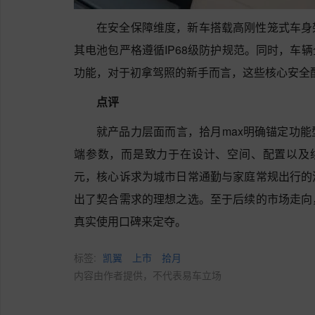
在安全保障维度，新车搭载高刚性笼式车身
其电池包严格遵循IP68级防护规范。同时，车
功能，对于初拿驾照的新手而言，这些核心安全
点评
就产品力层面而言，拾月max明确锚定功
端参数，而是致力于在设计、空间、配置以及
元，核心诉求为城市日常通勤与家庭常规出行的
出了契合需求的理想之选。至于后续的市场走向
真实使用口碑来定夺。
标签:
凯翼
上市
拾月
内容由作者提供，不代表易车立场