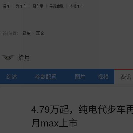
易车
淘车车
易车惠
易鑫金融
本地车市
>
当前位置：
易车
正文
拾月
综述
参数配置
图片
视频
资讯
4.79万起，纯电代步
月max上市