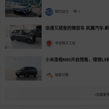
知行动力
1
浪漫又居家的微型车 凯翼汽车·
早安院子工坊
小米澎程N90开启预售，理想L9
独家引擎
+
加载更