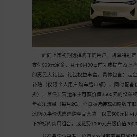
面向上市初期选择购车的用户，凯翼特别定
支付999元定金，且于6月30日前完成提车及上
的惠民大礼包。礼包权益丰富，具体包含：定金直
补贴（仅限个人用户购车后申领），同时配备价
担），首任非营运车主可获价值2500元的整车
年娱乐流量（每月2G，心愿版选装或如愿版车
还能以半价优惠选购精品套装，仅需500元即可
下护板的实用组合，或花费1000元升级价值20
从产品定位来看，拾月max试图覆盖日常