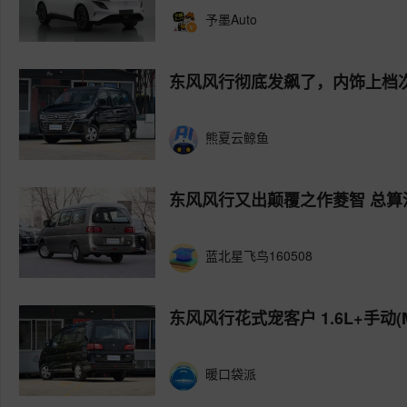
予墨Auto
东风风行彻底发飙了，内饰上档
熊夏云鲸鱼
东风风行又出颠覆之作菱智 总算
蓝北星飞鸟160508
东风风行花式宠客户 1.6L+手动(M
暖口袋派