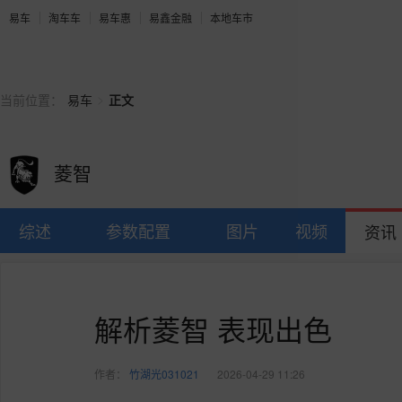
易车
淘车车
易车惠
易鑫金融
本地车市
>
当前位置：
易车
正文
菱智
综述
参数配置
图片
视频
资讯
解析菱智 表现出色
作者：
竹湖光031021
2026-04-29 11:26