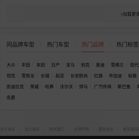
+
加载更
同品牌车型
热门车型
热门品牌
热门标签
大众
丰田
本田
日产
宝马
别克
奥迪
雪佛兰
现代
领克
雪铁龙
长城
起亚
长安欧尚
红旗
布加迪
标致
凯迪拉克
荣威
哈弗
沃尔沃
悍马
广汽传祺
斯巴鲁
名爵
关于易车
加入易车
联系我们
法律声明
服务协议
易车国际