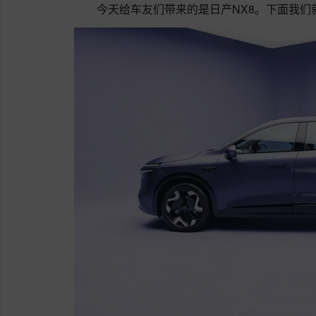
今天给车友们带来的是日产NX8。下面我们