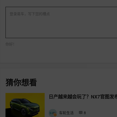
登录易车，写下您的槽点
你好！
猜你想看
日产越来越会玩了？NX7官图发
车轮生活
8