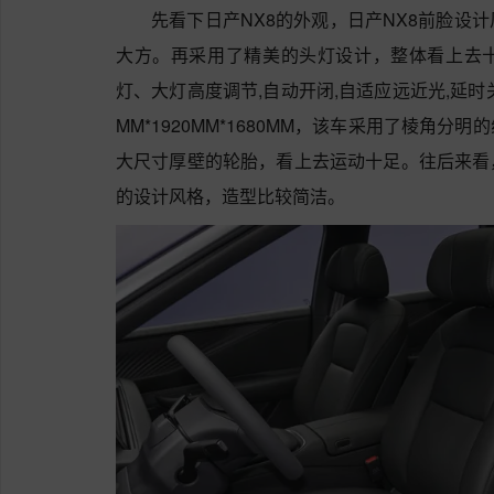
先看下日产NX8的外观，日产NX8前脸设
大方。再采用了精美的头灯设计，整体看上去十
灯、大灯高度调节,自动开闭,自适应远近光,延时
MM*1920MM*1680MM，该车采用了棱角
大尺寸厚壁的轮胎，看上去运动十足。往后来看
的设计风格，造型比较简洁。