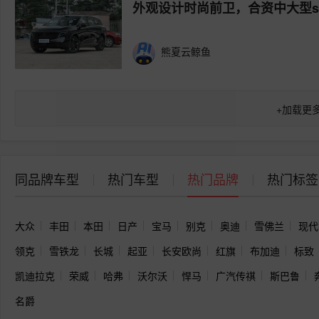
外观设计时尚前卫，合资中大型su
熊夏云鲸鱼
+
加载更
同品牌车型
热门车型
热门品牌
热门标签
大众
丰田
本田
日产
宝马
别克
奥迪
雪佛兰
现代
领克
雪铁龙
长城
起亚
长安欧尚
红旗
布加迪
标致
凯迪拉克
荣威
哈弗
沃尔沃
悍马
广汽传祺
斯巴鲁
名爵