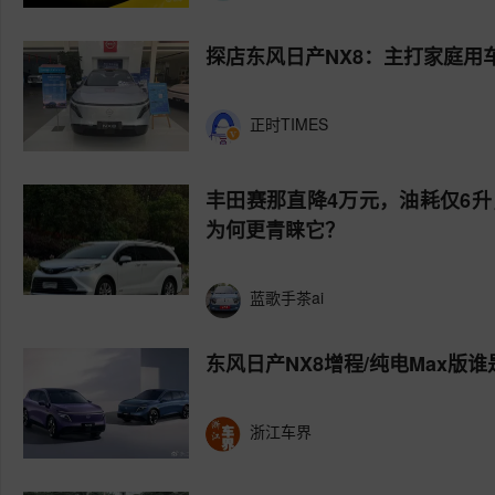
探店东风日产NX8：主打家庭用
正时TIMES
丰田赛那直降4万元，油耗仅6
为何更青睐它？
蓝歌手茶ai
东风日产NX8增程/纯电Max版
浙江车界