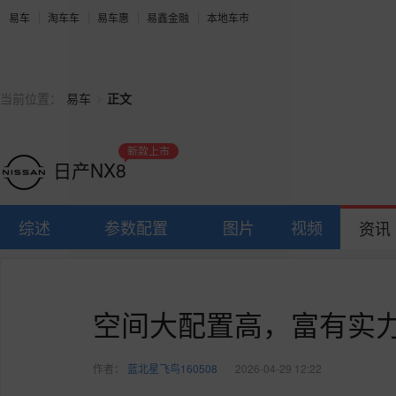
易车
淘车车
易车惠
易鑫金融
本地车市
>
当前位置：
易车
正文
新款上市
日产NX8
综述
参数配置
图片
视频
资讯
空间大配置高，富有实力
作者：
蓝北星飞鸟160508
2026-04-29 12:22