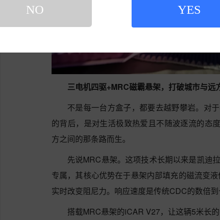
NO
YES
三电机四驱+MRC磁霸悬架，打破城市与远
不是每一台方盒子，都要去越野攀岩。对于
的背后，是对生活极致热爱且不随波逐流的态度。
方之间的那条路而生。
先说MRC悬架。这项技术长期以来是凯迪
专属，其核心优势在于悬架内部填充的磁流变液
实时改变阻尼力。响应速度是传统CDC的‌数倍到
搭载MRC悬架的iCAR V27，让这辆5