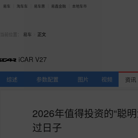
易车
淘车车
易车惠
易鑫金融
本地车市
>
当前位置：
易车
正文
iCAR V27
综述
参数配置
图片
视频
资讯
2026年值得投资的“聪
过日子