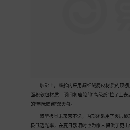
触觉上，座舱内采用‌超纤绒麂皮材质的顶棚
面积软包材质，瞬间将座舱的“高级感”拉了上
的“星际舷窗”双天幕‌。
造型极具未来感不说，内部还采用了夹层玻璃技
极低透光率，在夏日暴晒时也为家人提供了更出