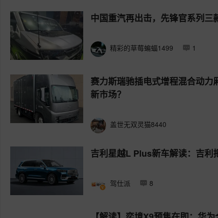
中国重汽再出击，先锋官系列三
精彩的草莓蝙蝠1499
1
赛力斯瑞驰插电式增程混合动力
新市场？
盖世无双灵猫8440
吉利星越L Plus新车解读：吉利
驾仕派
8
【解读】奕境X9预售在即：华