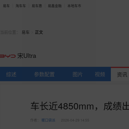
易车
淘车车
易车惠
易鑫金融
本地车市
>
当前位置：
易车
正文
宋Ultra
综述
参数配置
图片
视频
资讯
车长近4850mm，成绩
作者：
暖口袋派
2026-04-29 14:55