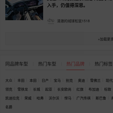
入手，仍值得深思。
清澈的绒球松鼠1518
+
加载更
同品牌车型
热门车型
热门品牌
热门标签
大众
丰田
本田
日产
宝马
别克
奥迪
雪佛兰
现代
领克
雪铁龙
长城
起亚
长安欧尚
红旗
布加迪
标致
凯迪拉克
荣威
哈弗
沃尔沃
悍马
广汽传祺
斯巴鲁
名爵