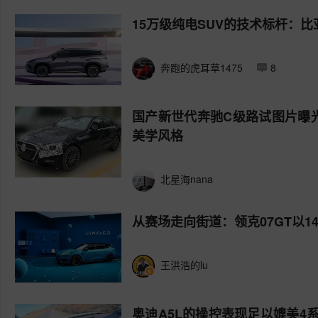
15万级纯电SUV的技术标杆：比亚迪
奔跑的虎耳草1475
8
国产新世代奔驰C级路试图片曝
美学风格
北星海nana
从赛场走向街道：领克07GT以1
王洪浩的lu
奥迪A5L的操控表现足以媲美