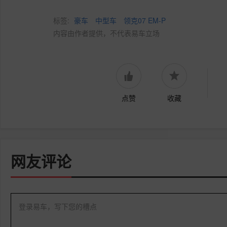
标签:
豪车
中型车
领克07 EM-P
内容由作者提供，不代表易车立场
点赞
收藏
网友评论
登录易车，写下您的槽点