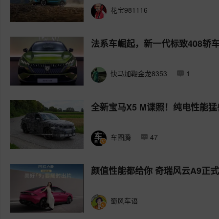
花宝981116
法系车崛起，新一代标致408轿
快马加鞭金龙8353
1
全新宝马X5 M谍照！纯电性能猛
车图腾
47
颜值性能都给你 奇瑞风云A9正
蜀风车语