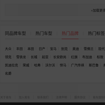
+
加载更
同品牌车型
热门车型
热门品牌
热门标签
大众
丰田
本田
日产
宝马
别克
奥迪
雪佛兰
现代
领克
雪铁龙
长城
起亚
长安欧尚
红旗
布加迪
标致
凯迪拉克
荣威
哈弗
沃尔沃
悍马
广汽传祺
斯巴鲁
名爵
关于易车
加入易车
联系我们
法律声明
服务协议
易车国际