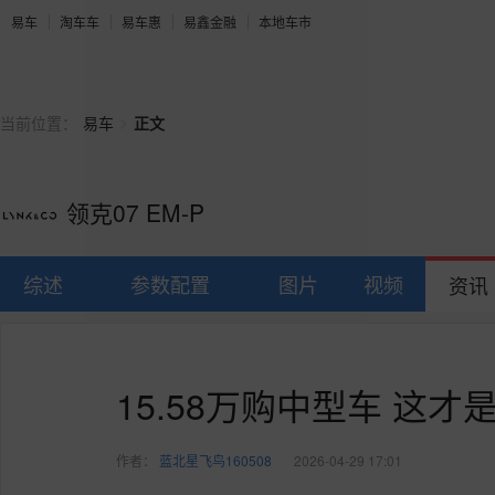
易车
淘车车
易车惠
易鑫金融
本地车市
>
当前位置：
易车
正文
领克07 EM-P
综述
参数配置
图片
视频
资讯
15.58万购中型车 这
作者：
蓝北星飞鸟160508
2026-04-29 17:01