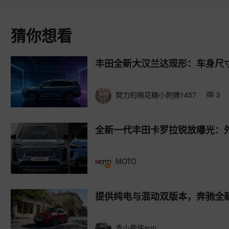
猜你想看
丰田全新大汉兰达现形：车身尺
努力的棉花糖小刺猬1457
3
全新一代丰田卡罗拉锐放曝光：
MOTO
提供纯电与混动双版本，奔驰全新
青小鹿侠ann