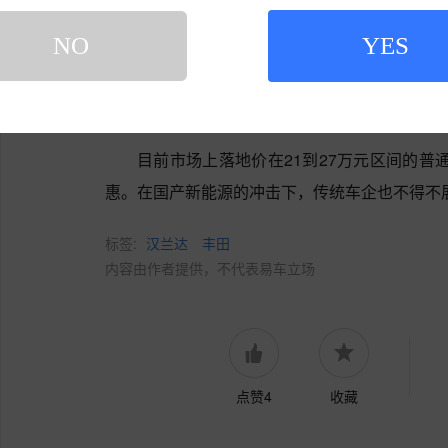
P车规级芯片，并标配TSS 3.0智行安全系统
NO
YES
至于大家最关心的价格，海外版的起步价折合
维持这一价位甚至更低，那么它在与理想L8、
竞争力。
目前市场上落地价在21到27万元区间的普
惠。在国产新能源的冲击下，传统车企也不得不
标签:
汉兰达
丰田
内容由作者提供，不代表易车立场
点赞4
收藏