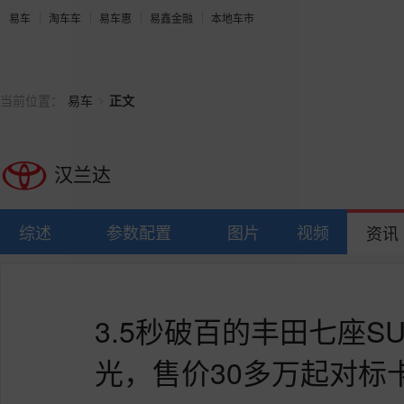
易车
淘车车
易车惠
易鑫金融
本地车市
>
当前位置：
易车
正文
汉兰达
综述
参数配置
图片
视频
资讯
3.5秒破百的丰田七座S
光，售价30多万起对标