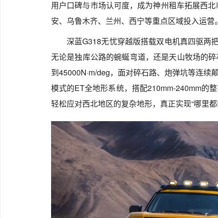
用户口碑与市场认可度，成为神州租车拓展西北
安、乌鲁木齐、兰州、西宁等重点区域投入运营
深蓝G318无忧穿越版搭载双电机真四驱两
无论是独库公路的蜿蜒弯道，还是天山牧场的碎
到45000N·m/deg，面对碎石路、炮弹坑等连
模式的ET全地形系统，搭配210mm-240m
轻松应对西北地区的复杂地形，真正实现“哪里都