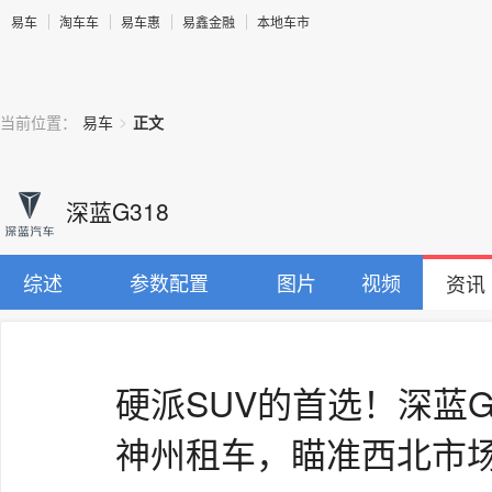
易车
淘车车
易车惠
易鑫金融
本地车市
>
当前位置：
易车
正文
深蓝G318
综述
参数配置
图片
视频
资讯
硬派SUV的首选！深蓝G
神州租车，瞄准西北市