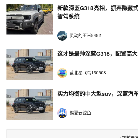
新款深蓝G318亮相，摒弃隐
智驾系统
灵动的玉米8482
这才是最帅深蓝G318，配置高大
蓝北星飞鸟160508
实力均衡的中大型suv，深蓝汽
熊夏云鲸鱼
+
加载更