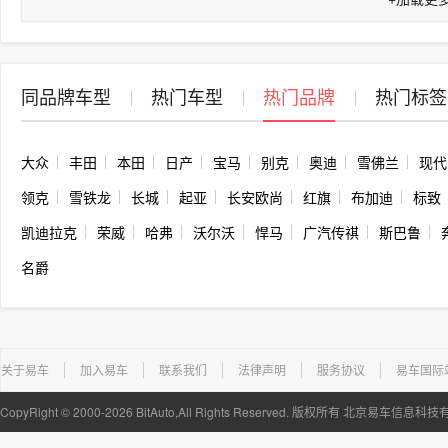
同品牌车型
热门车型
热门品牌
热门标签
大众
丰田
本田
日产
宝马
别克
奥迪
雪佛兰
现代
领克
雪铁龙
长城
起亚
长安欧尚
红旗
布加迪
标致
凯迪拉克
荣威
哈弗
沃尔沃
悍马
广汽传祺
斯巴鲁
名爵
关于易车
加入易车
联系我们
法律声明
服务协议
易车国际
CopyRight ©
2000-2026
BitAuto,All Rights Reserved. 版权所有 北京易车信息