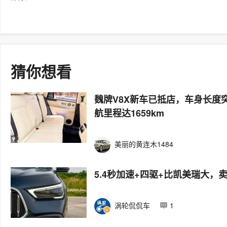
猜你想看
魏牌V8X新车已抵店，车身长度
航里程达1659km
美丽的黄连木1484
5.4秒加速+四驱+比凯美瑞大，卖1
涡轮侃侃车
1