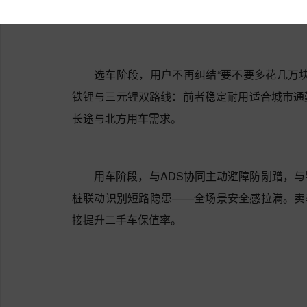
所有技术最终要回答一个问题：对用户有什
选车阶段，用户不再纠结“要不要多花几万
铁锂与三元锂双路线：前者稳定耐用适合城市通
长途与北方用车需求。
用车阶段，与ADS协同主动避障防剐蹭，
桩联动识别短路隐患——全场景安全感拉满。卖
接提升二手车保值率。