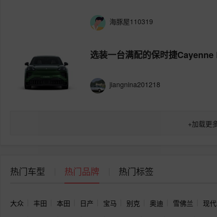
宁静的草莓蝙蝠1452
城配重载实力派！蓝擎X3纯电小卡
海豚屋110319
选装一台满配的保时捷Cayenn
jiangnina201218
+
加载更