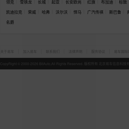
热门车型
热门品牌
热门标签
大众
丰田
本田
日产
宝马
别克
奥迪
雪佛兰
现代
领克
雪铁龙
长城
起亚
长安欧尚
红旗
布加迪
标致
凯迪拉克
荣威
哈弗
沃尔沃
悍马
广汽传祺
斯巴鲁
名爵
关于易车
加入易车
联系我们
法律声明
服务协议
易车国际
CopyRight ©
2000-2026
BitAuto,All Rights Reserved. 版权所有 北京易车信息