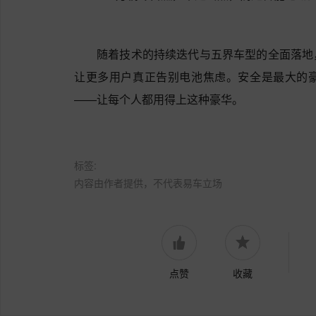
型，以“同芯不同安”的理念重构了新能源电池安
135万辆零自燃，不是终点，而是智能电动
随着技术的持续迭代与五界车型的全面落地
让更多用户真正告别电池焦虑。安全是最大的
——让每个人都用得上这种豪华。
标签:
内容由作者提供，不代表易车立场