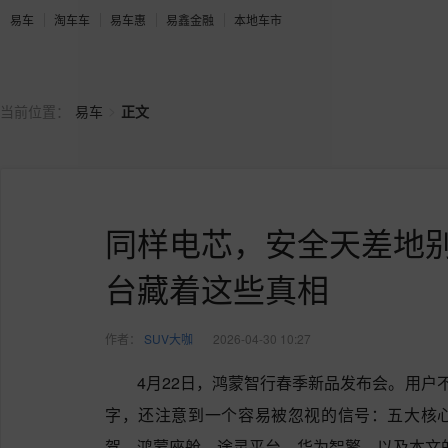
易车
淘车车
易车惠
易鑫金融
本地车市
>
当前位置：
易车
正文
同样电芯，安全天差地
台藏着这些真相
作者：
SUV大咖
2026-04-30 10:27
4月22日，鸿蒙智行春季新品发布会。用户不
字，还注意到一个容易被忽视的信号：五大核
驾、鸿蒙座舱、途灵平台、华为智擎，以及本文