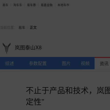
易车
淘车车
易车惠
易鑫金融
本地车市
>
当前位置：
易车
正文
岚图泰山X8
综述
参数配置
图片
视频
资讯
不止于产品和技术，岚图
定性”