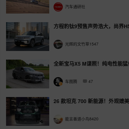
汽车通研社
方程豹钛9预售声势浩大，尚界H
光辉的文竹草1547
全新宝马X5 M谍照！纯电性能猛
车图腾
47
26 款坦克 700 新能源！外观媲美
能言善道小鸟8420