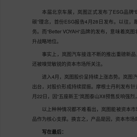
本届北京车展，岚图正式发布了ESG品牌“Bet
碳”理念，首份ESG报告4月28日发布。以往
务。而“Better VOYAH”品牌的发布，意味
升战略地位。
事实上，岚图汽车接连不断的推出重磅新品
还被嗅觉敏锐的资本市场所关注。
进入4月，岚图股价呈持续上涨态势。岚图
出台，对股价形成持续提振。摩根士丹利发布针对
月22日，因“五座新王”岚图泰山X8预售反响强
以上种种情况都不难看出，岚图能被资本市
品作为核心支撑。换言之，产品是因，资本市场
写在最后：