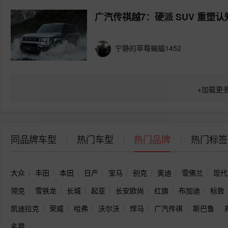
广汽传祺越7：硬派 SUV 重
宁静的草莓蝙蝠1452
+
加载更
同品牌车型
热门车型
热门品牌
热门标签
大众
丰田
本田
日产
宝马
别克
奥迪
雪佛兰
现代
领克
雪铁龙
长城
起亚
长安欧尚
红旗
布加迪
标致
凯迪拉克
荣威
哈弗
沃尔沃
悍马
广汽传祺
斯巴鲁
名爵