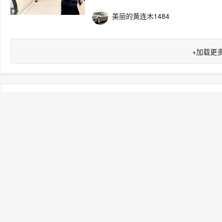
美丽的黄连木1484
+
加载更
同品牌车型
热门车型
热门品牌
热门标签
大众
丰田
本田
日产
宝马
别克
奥迪
雪佛兰
现代
领克
雪铁龙
长城
起亚
长安欧尚
红旗
布加迪
标致
凯迪拉克
荣威
哈弗
沃尔沃
悍马
广汽传祺
斯巴鲁
名爵