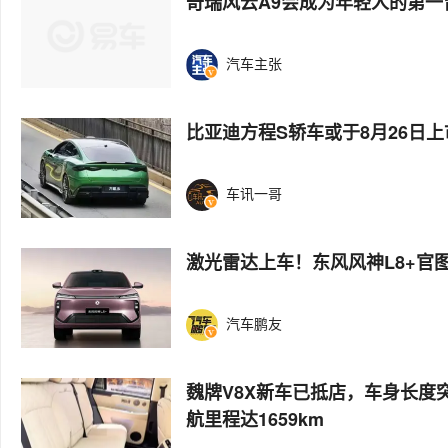
奇瑞风云A9会成为年轻人的第一
汽车主张
比亚迪方程S轿车或于8月26日上
车讯一哥
激光雷达上车！东风风神L8+官
汽车鹏友
魏牌V8X新车已抵店，车身长度
航里程达1659km