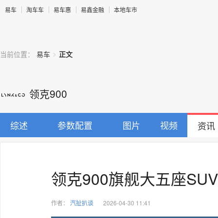
易车
淘车车
易车惠
易鑫金融
本地车市
>
当前位置：
易车
正文
领克900
综述
参数配置
图片
视频
资讯
领克900旗舰大五座SUV
作者：
汽扯扒谈
2026-04-30 11:41