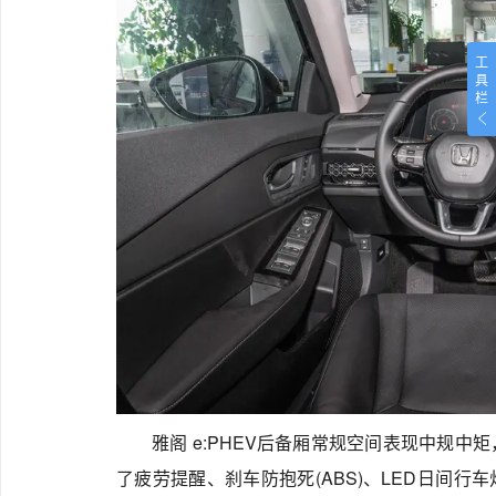
工
具
栏
雅阁 e:PHEV后备厢常规空间表现中规
了疲劳提醒、刹车防抱死(ABS)、LED日间行车灯