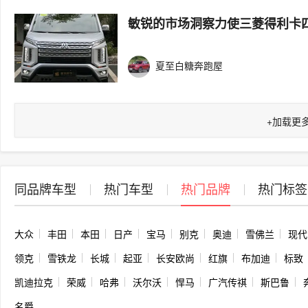
敏锐的市场洞察力使三菱得利卡
夏至白糖奔跑屋
+
加载更
同品牌车型
热门车型
热门品牌
热门标签
大众
丰田
本田
日产
宝马
别克
奥迪
雪佛兰
现代
领克
雪铁龙
长城
起亚
长安欧尚
红旗
布加迪
标致
凯迪拉克
荣威
哈弗
沃尔沃
悍马
广汽传祺
斯巴鲁
名爵