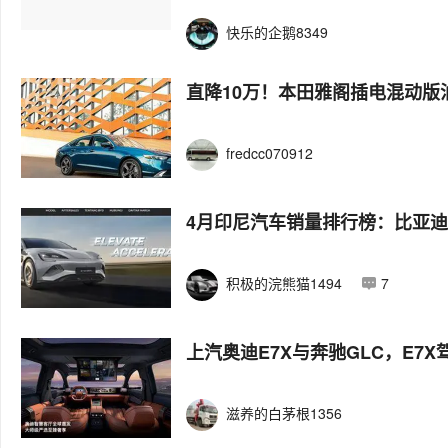
快乐的企鹅8349
直降10万！本田雅阁插电混动版油
fredcc070912
4月印尼汽车销量排行榜：比亚
积极的浣熊猫1494
7
上汽奥迪E7X与奔驰GLC，E
滋养的白茅根1356