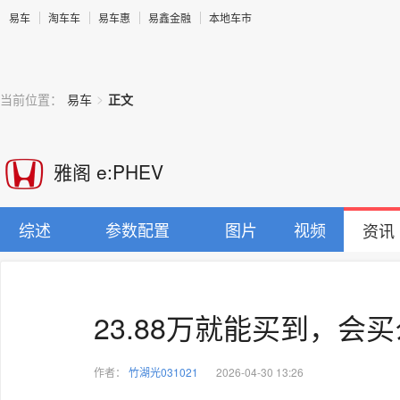
易车
淘车车
易车惠
易鑫金融
本地车市
>
当前位置：
易车
正文
雅阁 e:PHEV
综述
参数配置
图片
视频
资讯
23.88万就能买到，会买
作者：
竹湖光031021
2026-04-30 13:26