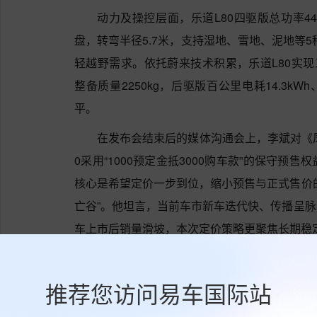
动力及操控层面，乐道L80四驱版总功率44
盘，转弯半径5.7米，支持湿地、雪地、泥地等5
轻越野需求。依托蔚来技术积累，乐道L80实现
整备质量2250kg，后驱版百公里电耗14.3kW
平。
在发布会结束后的媒体沟通会上，李斌对《凤
0采用“1000预定金抵3000购车款”的保守预售权
核心是希望定价一步到位，缩小预售与正式售价
亡谷”。他坦言，当前车市新车迭代快、传播呈
车上市后销量滑坡，本次定价策略更聚焦长期稳
有媒体问及，去年乐道L90和蔚来ES8共
层是否有信心乐道L80能开创大五座SUV的黄
推荐您访问易车国际站
“今年我们相信乐道L80和蔚来ES8大五