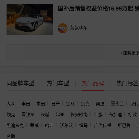
国补后预售权益价格16.99万起 
苑叔聊车
+
加载更
同品牌车型
热门车型
热门品牌
热门标签
大众
丰田
本田
日产
宝马
别克
奥迪
雪佛兰
现代
领克
雪铁龙
长城
起亚
长安欧尚
红旗
布加迪
标致
凯迪拉克
荣威
哈弗
沃尔沃
悍马
广汽传祺
斯巴鲁
名爵