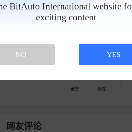
the BitAuto International website f
细分市场的竞争力是非常强的，对此我们非常非
exciting content
推大五座。所以今天大家可以去看，这件事情还
工
具
栏
据蔚来高级副总裁、乐道汽车总裁沈斐透露，
标签:
整车
预售
乐道L80
内容由作者提供，不代表易车立场
NO
YES
点赞
收藏
网友评论