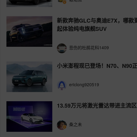
新款奔驰GLC与奥迪E7X，哪款
起体验纯电旗舰SUV
悲伤的杜鹃花科1409
小米澎程现已登场！N70、N9
ericlong920519
13.59万元将激光雷达带进主流区
桑之未