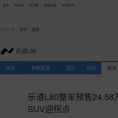
易车
淘车车
易车惠
易鑫金融
本地车市
>
当前位置：
易车
正文
乐道L80
综述
参数配置
图片
视频
资讯
乐道L80整车预售24.
SUV迎拐点