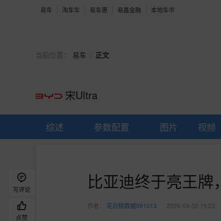
易车
淘车车
易车惠
易鑫金融
本地车市
>
当前位置：
易车
正文
宋Ultra
综述
参数配置
图片
视频
比亚迪终于亮王牌，
写评论
作者：
花白桃数据091013
2026-04-30 15:23
点赞