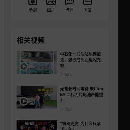
参配
图片
点评
问答
相关视频
中石化一加油站放弃加
油，爆改成比亚迪闪充
站
635
无需长时间等待 宋Ultra
EV 二代刀片电池产能提
升
729
“智驾兜底”为什么只承
诺一年？