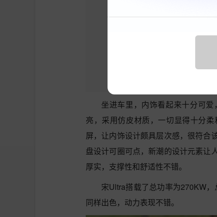
坐进车里，内饰看起来十分可爱
亮，采用仿皮材质，一切显得十分柔
屏，让内饰设计颇具层次感，很符合
盘设计可圈可点，新潮的设计元素让
厚实，支撑性和舒适性不错。
宋Ultra搭载了总功率为270K
同样出色，动力表现不错。