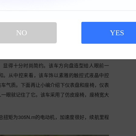
NO
YES
，显得十分时尚简约。该车方向盘造型给人眼前一
和。从中控来看，该车饰以素雅的触控式液晶中控
该车气质。下面再让小编介绍下仪表盘和座椅，仪表
人一眼就记住了它。该车采用了仿皮座椅，座椅宽大
W，总扭矩为305N.m的电动机，加速度很好，续航里程