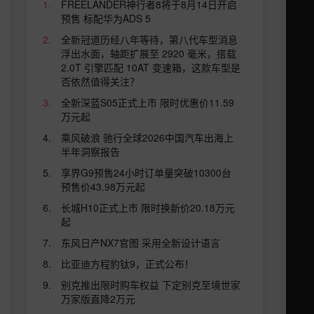
FREELANDER神行者8将于8月14日开启
预售 标配华为ADS 5
全新冠道历经八年等待，第八代车型消息
浮出水面，轴距扩展至 2920 毫米，搭载
2.0T 引擎匹配 10AT 变速箱，这款车型是
否依然值得关注？
全新深蓝S05正式上市 限时优惠价11.59
万元起
乘风破浪 驰行全球2026中国汽车出海上
半年洞察报告
享界G9预售24小时订单量突破10300台
预售价43.98万元起
长城H10正式上市 限时换新价20.18万元
起
东风日产NX7官图 采用全新设计语言
比亚迪方程豹钛9，正式公布！
别克推出限时购车权益 下定别克至境世家
万家版直降2万元