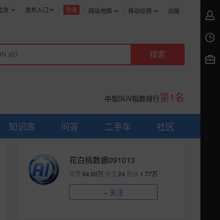
北京
发布入口
登录
网站地图
移动应用
出版
第1名
中型SUV指数排行
知识库
问答
二手车
社区
花白桃数据091013
获赞
64.60万
关注
24
粉丝
1.77万
+
关注