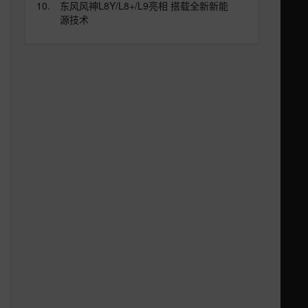
东风风神L8Y/L8+/L9亮相 搭载全新新能
源技术