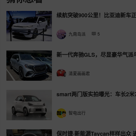
续航突破900公里！比亚迪新车
九南岛派
5
新一代奔驰GLS，尽显豪华气派
清夏画画君
smart两门版实拍曝光：车长2米7
智电出行
保时捷·新能源Taycan样样出众