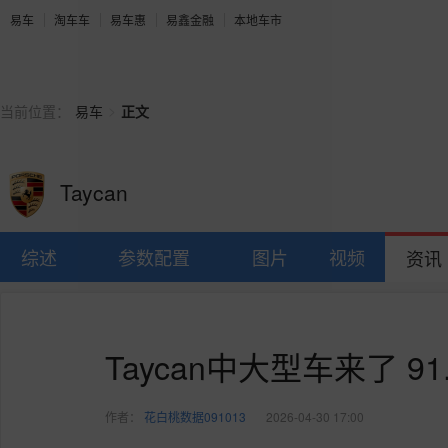
易车
淘车车
易车惠
易鑫金融
本地车市
>
当前位置：
易车
正文
Taycan
综述
参数配置
图片
视频
资讯
Taycan中大型车来了 9
作者：
花白桃数据091013
2026-04-30 17:00