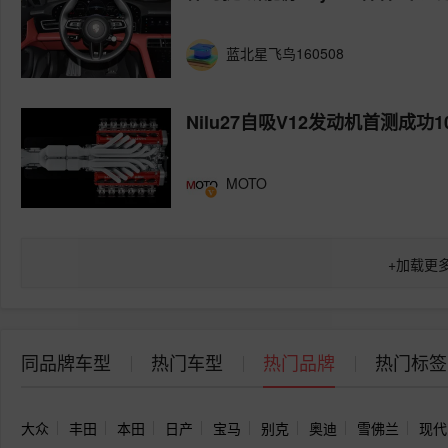
蓝北星飞鸟160508
Nilu27自吸V12发动机首测成功1
MOTO
+
加载更
同品牌车型
热门车型
热门品牌
热门标签
大众
丰田
本田
日产
宝马
别克
奥迪
雪佛兰
现代