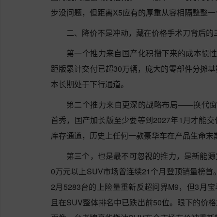
步没问题，但距离X5应有的厚重从容相隔整整一
二、降价不是冲动，藏在价格手术刀背后的
第一个推力来自国产化积攒下来的成本惯性。
距版累计交付已超30万辆，庞大的零部件分摊
本长期处于下行通道。
第二个推力来自更深的战略布局——换代窗口
首秀，国产加长版至少要等到2027年1月才能
库存通道，历史上任何一款豪华车在产品生命末期
第三个，也是最不可忽视的推力，是新能源
0万元以上SUV市场曾连续21个月登顶销量榜首。虽
2月5283台的上险量重新反超问界M9，但3月宝马
且在SUV整体排名中已跌出前50位。眼下的价