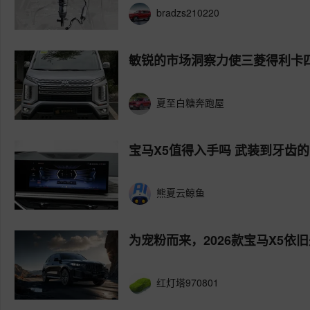
bradzs210220
敏锐的市场洞察力使三菱得利卡
夏至白糖奔跑屋
宝马X5值得入手吗 武装到牙齿的
熊夏云鲸鱼
为宠粉而来，2026款宝马X5依
红灯塔970801