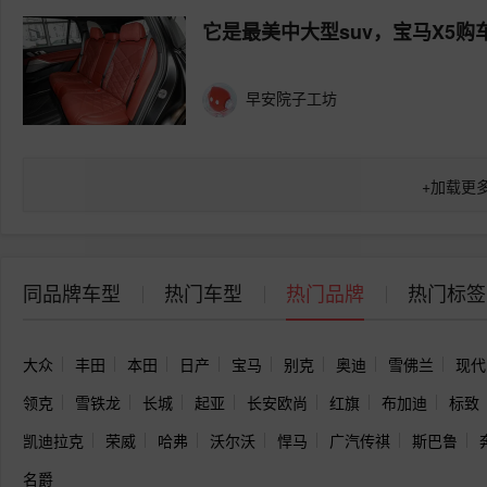
它是最美中大型suv，宝马X5购
早安院子工坊
+
加载更
同品牌车型
热门车型
热门品牌
热门标签
大众
丰田
本田
日产
宝马
别克
奥迪
雪佛兰
现代
领克
雪铁龙
长城
起亚
长安欧尚
红旗
布加迪
标致
凯迪拉克
荣威
哈弗
沃尔沃
悍马
广汽传祺
斯巴鲁
名爵