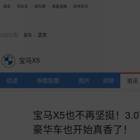
易车
淘车车
易车惠
易鑫金融
本地车市
>
当前位置：
易车
正文
宝马X5
综述
参数配置
图片
视频
资讯
宝马X5也不再坚挺！3.
豪华车也开始真香了！