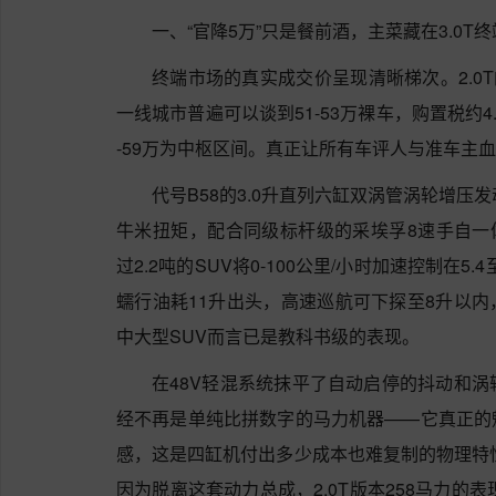
一、“官降5万”只是餐前酒，主菜藏在3.0T
终端市场的真实成交价呈现清晰梯次。2.0T
一线城市普遍可以谈到51-53万裸车，购置税约4.5
-59万为中枢区间。真正让所有车评人与准车主血
代号B58的3.0升直列六缸双涡管涡轮增压发
牛米扭矩，配合同级标杆级的采埃孚8速手自一体
过2.2吨的SUV将0-100公里/小时加速控制在5
蠕行油耗11升出头，高速巡航可下探至8升以内
中大型SUV而言已是教科书级的表现。
在48V轻混系统抹平了自动启停的抖动和涡轮
经不再是单纯比拼数字的马力机器——它真正的
感，这是四缸机付出多少成本也难复制的物理特性
因为脱离这套动力总成，2.0T版本258马力的