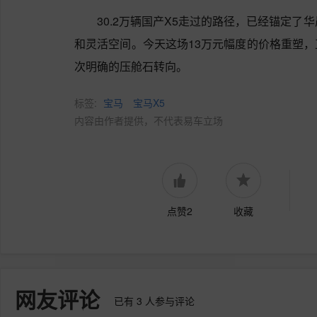
30.2万辆国产X5走过的路径，已经锚定了
和灵活空间。今天这场13万元幅度的价格重塑
次明确的压舱石转向。
标签:
宝马
宝马X5
内容由作者提供，不代表易车立场
点赞2
收藏
网友评论
已有
3
人参与评论