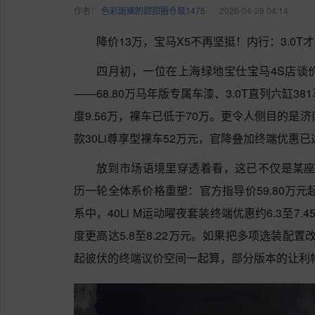
作者：
色彩斑斓的甜甜圈仓鼠1475
2026-04-29 04:14
降价13万，宝马X5不再坚挺！内行：3.0
四月初，一位在上海绿地宝仕宝马4S店谈
——68.80万马年版专属车漆、3.0T直列六缸3
度9.56万，裸车已低于70万。更令人侧目的是
款30Li尊享型裸车52万元，官降叠加终端优惠已达
放到市场语境里穿透着看，这已不仅是某座城
历一轮全体系价格重塑：官方指导价59.80万元起
系中，40Li M运动曜夜套装终端优惠约6.3至7.
度更高达5.8至8.22万元。如果把多项选装配
起彼伏的终端议价空间一起算，部分版本的让利