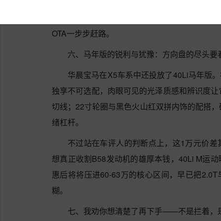
了德系一贯的审慎靠谱。它的优势在于调校成熟
高阶领航辅助的门槛。一句话收束：智驾方面，
OTA一步步赶路。
六、马年版的锐利与犹豫：方向盘的尽头要
华晨宝马在X5车系中还投放了40Li马年版
独享不可选配，肉眼可见的光泽质感和辨识度让
切线；22寸轮圈与黑色火山红双拼内饰的配搭，
绪杠杆。
不过站在车评人的判断点上，这1万元价差
想真正收割B58发动机的雄厚本钱，40Li M
惠后将将压进60-63万的核心区间，早已把2.0
糊。
七、我劝你想清楚了再下手——不是拦着，