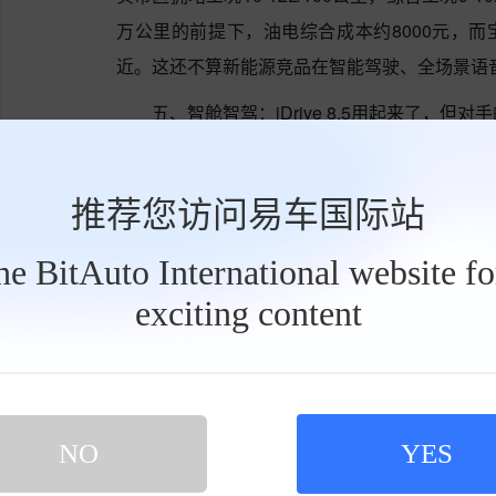
万公里的前提下，油电综合成本约8000元，而
近。这还不算新能源竞品在智能驾驶、全场景语
五、智舱智驾：iDrive 8.5用起来了，但
另一道不得不回答的问题立在智舱与智驾的对比上。
5芯片，操作流畅度和语音识别覆盖面确实比上
推荐您访问易车国际站
的细节能看出宝马中国团队的用心。
the BitAuto International website f
但如果把同价位问界M9增程版和理想L9摆上桌
exciting content
工
蒙座舱的全场景语音与华为ADS高阶智驾，很难
具
栏
家庭场景的“冰箱彩电大沙发”上构建出的体验
狙击潜在用户的注意力。
宝马对此并非没有意识。2026款X5全系标
NO
YES
道”功能，配合L2级车道保持与全速域自适应