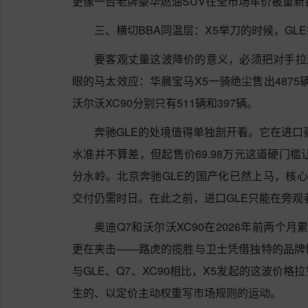
更像一台老牌豪华燃油SUV在全市场车价被重新
三、横切BBA同温层：X5举刀的时候，GL
要客观丈量这波降价的意义，必须把对手拉进
眼的马太效应：华晨宝马X5一骑绝尘售出4875辆
沃尔沃XC90分别只有511辆和397辆。
奔驰GLE的处境值得单独剖开看。它在进口豪
水准并不算差，但起售价69.98万元这道硬门
分水岭。北京奔驰GLE的国产化已然上马，核
交付仍需时日。在此之前，进口GLE只能在旁观
奥迪Q7和沃尔沃XC90在2026年前两个月
更在夹击——路虎的揽胜与卫士凭借独特的品牌
与GLE、Q7、XC90相比，X5发起的这波价
生的、以定价主动权重写市场规则的运动。