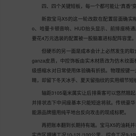
四、四个关键短板，每一个都可能让“真香”变
新款宝马X5的这一轮改款在配置层面确实
o、哈曼卡顿音响、HUD抬头显示、前排座椅通风+后
要花4万元选装的配置被一股脑塞进标配阵容里
但硬币的另一面是成本会计上必然发生的取舍。
ganza皮质，中控饰板由实木材质改为仿木纹
级感缩水对日常使用体验确有折损。物理按键一
睛，却留下冬天冰手、夏天留指纹的实用细节短
轴距3105毫米属实让后排乘客可以悠然翘
并排状态下中间座基本只能短途将就。传统豪华燃
能源品牌擅用纯平地台反向攻击的现成标靶。
再把账本翻到长期持有端。宝马X5的油耗并
实市区拥堵工况10-12L/100公里，综合工况9-