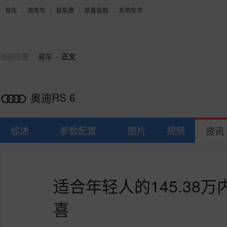
易车
淘车车
易车惠
易鑫金融
本地车市
>
当前位置：
易车
正文
奥迪RS 6
综述
参数配置
图片
视频
资讯
适合年轻人的145.38
喜