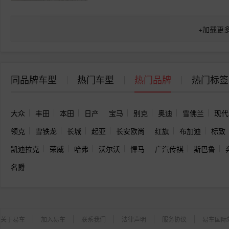
+
加载更
同品牌车型
热门车型
热门品牌
热门标签
大众
丰田
本田
日产
宝马
别克
奥迪
雪佛兰
现代
领克
雪铁龙
长城
起亚
长安欧尚
红旗
布加迪
标致
凯迪拉克
荣威
哈弗
沃尔沃
悍马
广汽传祺
斯巴鲁
名爵
关于易车
加入易车
联系我们
法律声明
服务协议
易车国际