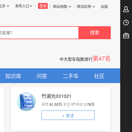
北京
发布入口
登录
网站地图
移动应用
出版
第47名
中大型车指数排行
知识库
问答
二手车
社区
竹湖光031021
获赞
61.02万
关注
17
粉丝
1.76万
+
关注