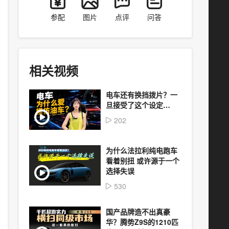
参配
图片
点评
问答
相关视频
电车还有换挡拨片？一
旦接受了这个设定…
202
为什么法拉利纯电跑车
看着别扭 或许源于一个
选择失误
530
国产品牌造不出真豪
华？腾势Z9S的1210匹