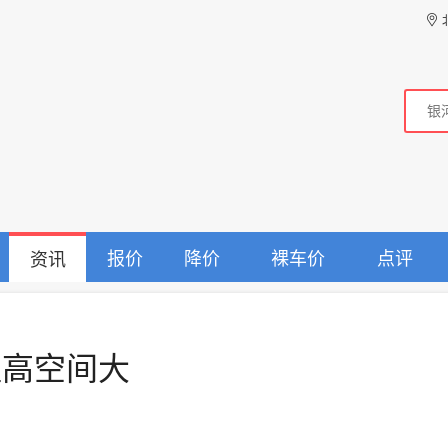
报价
降价
裸车价
点评
资讯
值高空间大