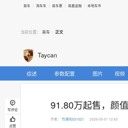
易车
淘车车
易车惠
易鑫金融
本地车市
>
当前位置：
易车
正文
Taycan
综述
参数配置
图片
视频
91.80万起售，颜
写评论
作者：
竹湖光031021
2026-05-01 12:43
点赞