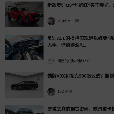
新款奥迪Q3“烈焰红”实车曝光，
junjielily
1
奥迪A5L的操控表现足以媲美
入手，仍值得深思。
清澈的绒球松鼠1518
魏牌V9X和领克900怎么选？旗
轴荷观测
雪域之巅的钢铁密码：陕汽重卡