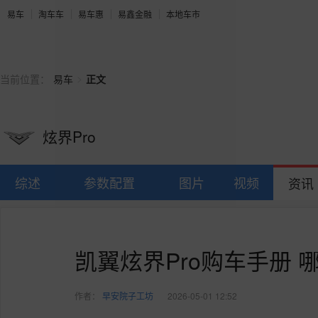
易车
淘车车
易车惠
易鑫金融
本地车市
>
当前位置：
易车
正文
炫界Pro
综述
参数配置
图片
视频
资讯
凯翼炫界Pro购车手册 
作者：
早安院子工坊
2026-05-01 12:52