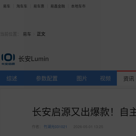
易车
淘车车
易车惠
易鑫金融
本地车市
>
当前位置：
易车
正文
长安Lumin
综述
参数配置
图片
视频
资讯
长安启源又出爆款！自
作者：
竹湖光031021
2026-05-01 13:25