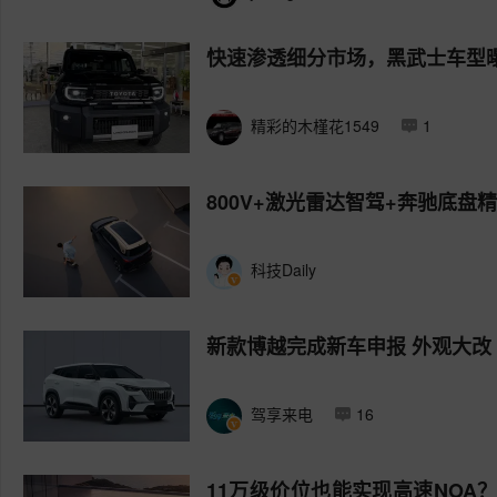
快速渗透细分市场，黑武士车型
精彩的木槿花1549
1
800V+激光雷达智驾+奔驰底盘
科技Daily
新款博越完成新车申报 外观大改 
驾享来电
16
11万级价位也能实现高速NOA