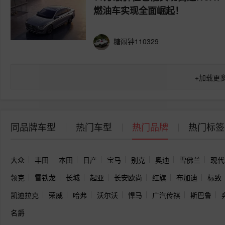
燃油车实现全面崛起！
糖闹钟110329
+
加载更
同品牌车型
热门车型
热门品牌
热门标签
大众
丰田
本田
日产
宝马
别克
奥迪
雪佛兰
现代
领克
雪铁龙
长城
起亚
长安欧尚
红旗
布加迪
标致
凯迪拉克
荣威
哈弗
沃尔沃
悍马
广汽传祺
斯巴鲁
名爵