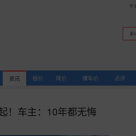
报价
降价
裸车价
点评
资讯
起！车主：10年都无悔