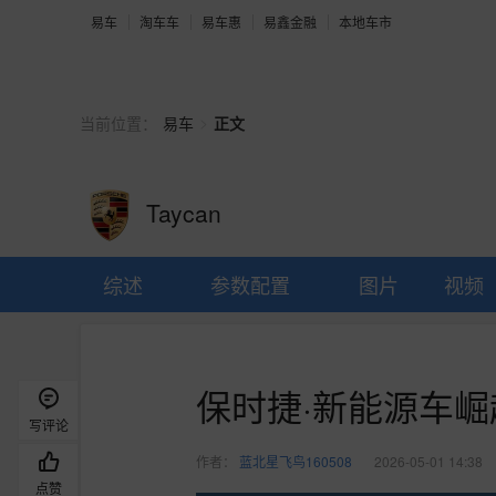
易车
淘车车
易车惠
易鑫金融
本地车市
>
当前位置：
易车
正文
Taycan
综述
参数配置
图片
视频
保时捷·新能源车崛
写评论
作者：
蓝北星飞鸟160508
2026-05-01 14:38
点赞