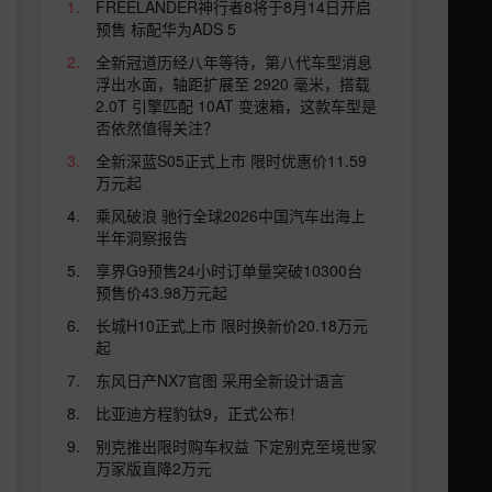
FREELANDER神行者8将于8月14日开启
预售 标配华为ADS 5
全新冠道历经八年等待，第八代车型消息
浮出水面，轴距扩展至 2920 毫米，搭载
2.0T 引擎匹配 10AT 变速箱，这款车型是
否依然值得关注？
全新深蓝S05正式上市 限时优惠价11.59
万元起
乘风破浪 驰行全球2026中国汽车出海上
半年洞察报告
享界G9预售24小时订单量突破10300台
预售价43.98万元起
长城H10正式上市 限时换新价20.18万元
起
东风日产NX7官图 采用全新设计语言
比亚迪方程豹钛9，正式公布！
别克推出限时购车权益 下定别克至境世家
万家版直降2万元