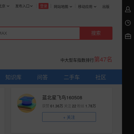
北京
发布入口
登录
网站地图
移动应用
出版
第47名
中大型车指数排行
知识库
问答
二手车
社区
蓝北星飞鸟160508
获赞
61.36万
关注
22
粉丝
1.78万
+
关注