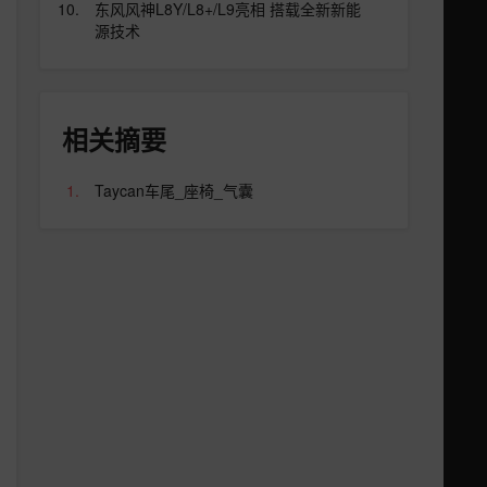
东风风神L8Y/L8+/L9亮相 搭载全新新能
源技术
相关摘要
Taycan车尾_座椅_气囊