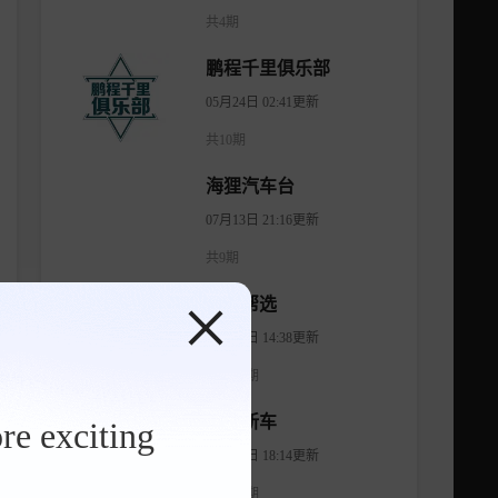
共4期
鹏程千里俱乐部
05月24日 02:41更新
共10期
海狸汽车台
07月13日 21:16更新
共9期
有车帮选
04月11日 14:38更新
共1474期
智看新车
re exciting
08月07日 18:14更新
共1176期