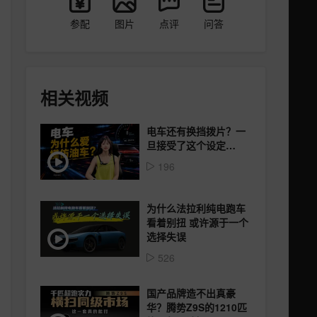
参配
图片
点评
问答
相关视频
电车还有换挡拨片？一
旦接受了这个设定…
196
为什么法拉利纯电跑车
看着别扭 或许源于一个
选择失误
526
国产品牌造不出真豪
华？腾势Z9S的1210匹