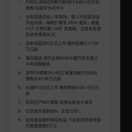
FREELANDER神行者8将于8月14日开启
预售 标配华为ADS 5
全新冠道历经八年等待，第八代车型消息
浮出水面，轴距扩展至 2920 毫米，搭载
2.0T 引擎匹配 10AT 变速箱，这款车型是
否依然值得关注？
全新深蓝S05正式上市 限时优惠价11.59
万元起
乘风破浪 驰行全球2026中国汽车出海上
半年洞察报告
享界G9预售24小时订单量突破10300台
预售价43.98万元起
长城H10正式上市 限时换新价20.18万元
起
东风日产NX7官图 采用全新设计语言
比亚迪方程豹钛9，正式公布！
别克推出限时购车权益 下定别克至境世家
万家版直降2万元