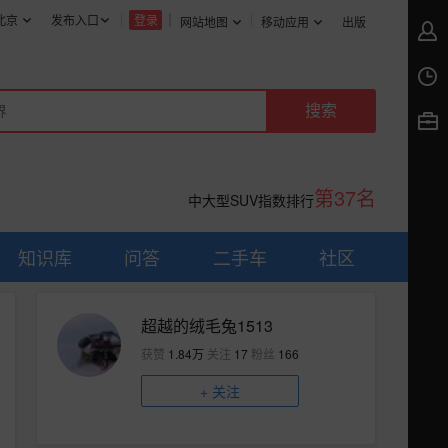
北京
发布入口
登录
网站地图
移动应用
出版
第37名
中大型SUV指数排行
知识库
问答
二手车
社区
超越的绒毛兔1513
获赞
1.84万
关注
17
粉丝
166
+
关注