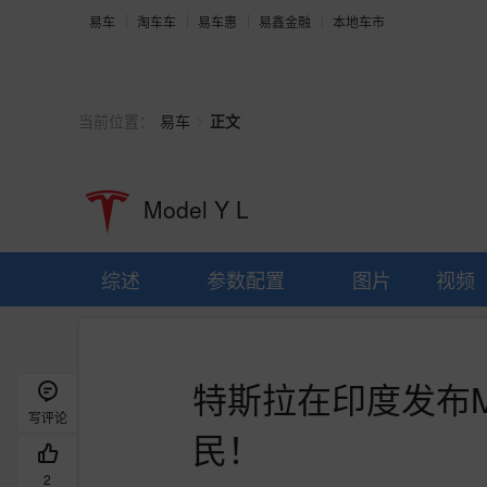
易车
淘车车
易车惠
易鑫金融
本地车市
>
当前位置：
易车
正文
Model Y L
综述
参数配置
图片
视频
特斯拉在印度发布Mo
写评论
民！
2