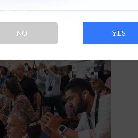
NO
YES