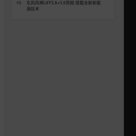
东风风神L8Y/L8+/L9亮相 搭载全新新能
源技术