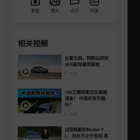
参配
图片
点评
问答
相关视频
化繁为简，特斯拉把安
全与耐用做到极致
805
120万辆特斯拉在美被
调查！ 中国的有问题
吗？
568
试驾特斯拉Model Y
L：加长不止于空间 真