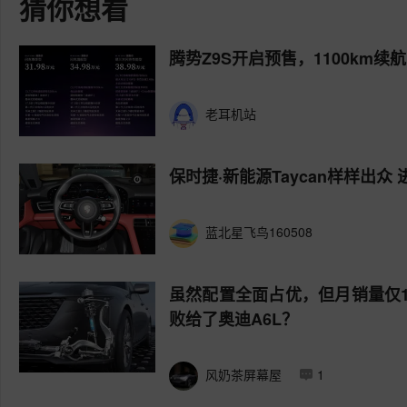
猜你想看
腾势Z9S开启预售，1100km
老耳机站
保时捷·新能源Taycan样样出众
蓝北星飞鸟160508
虽然配置全面占优，但月销量仅1
败给了奥迪A6L？
风奶茶屏幕屋
1