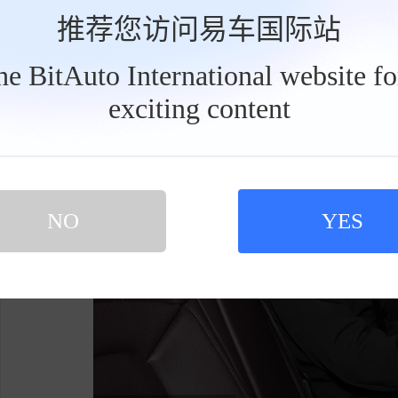
Taycan匹配自动(AT)变速箱，电动机总功
推荐您访问易车国际站
力表现不错。
the BitAuto International website f
exciting content
工
具
栏
NO
YES