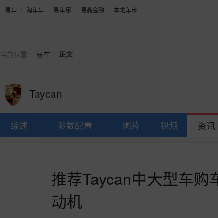
易车
淘车车
易车惠
易鑫金融
本地车市
>
当前位置：
易车
正文
Taycan
综述
参数配置
图片
视频
资讯
推荐Taycan中大型车
动机